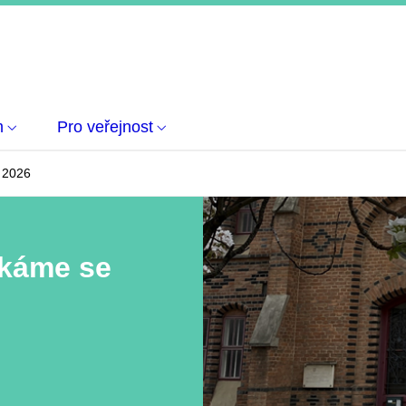
m
Pro veřejnost
 2026
tkáme se