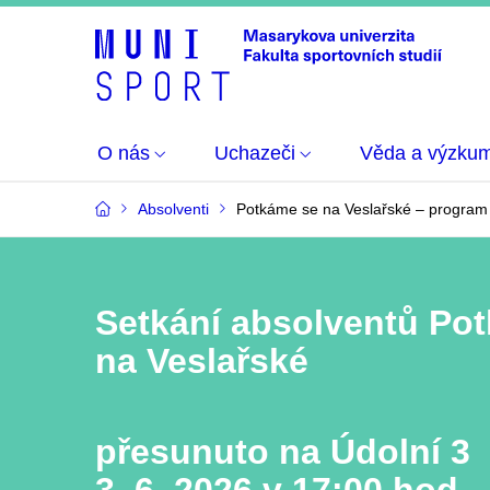
O nás
Uchazeči
Věda a výzku
Absolventi
Potkáme se na Veslařské – program
Setkání absolventů Po
na Veslařské
přesunuto na Údolní 3