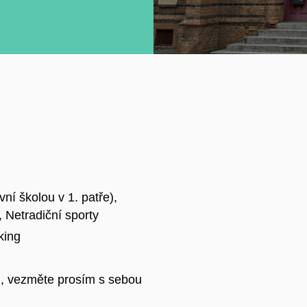
vní školou v 1. patře),
, Netradiční sporty
king
i, vezměte prosím s sebou