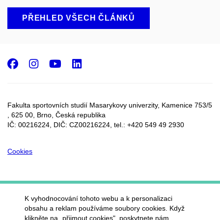
PŘEHLED VŠECH ČLÁNKŮ
Facebook
Instagram
Youtube
LinkedIn
Fakulta sportovních studií Masarykovy univerzity, Kamenice 753/5​
, 625 00, Brno, Česká republika
IČ: 00216224, DIČ: CZ00216224, tel.: +420 549 49 2930
Cookies
K vyhodnocování tohoto webu a k personalizaci
obsahu a reklam používáme soubory cookies. Když
klikněte na „přijmout cookies", poskytnete nám