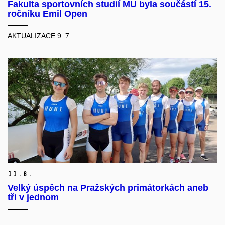
Fakulta sportovních studií MU byla součástí 15.
ročníku Emil Open
AKTUALIZACE 9. 7.
11.
6.
Velký úspěch na Pražských primátorkách aneb
tři v jednom