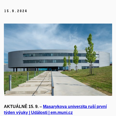
15.
9.
2024
AKTUÁLNĚ 15. 9. –
Masarykova univerzita ruší první
týden výuky | Události | em.muni.cz