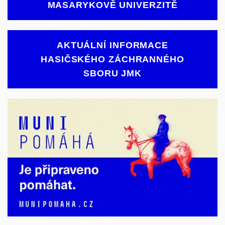
MASARYKOVĚ UNIVERZITĚ
AKTUÁLNÍ INFORMACE
HASIČSKÉHO ZÁCHRANNÉHO
SBORU JMK