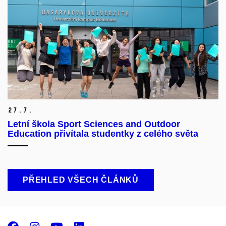
27.
7.
Letní škola Sport Sciences and Outdoor
Education přivítala studentky z celého světa
PŘEHLED VŠECH ČLÁNKŮ