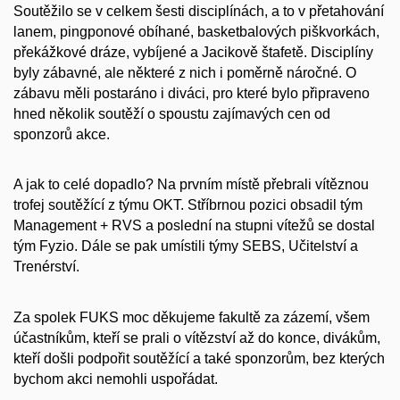
Soutěžilo se v celkem šesti disciplínách, a to v přetahování
lanem, pingponové obíhané, basketbalových piškvorkách,
překážkové dráze, vybíjené a Jacikově štafetě. Disciplíny
byly zábavné, ale některé z nich i poměrně náročné. O
zábavu měli postaráno i diváci, pro které bylo připraveno
hned několik soutěží o spoustu zajímavých cen od
sponzorů akce.
A jak to celé dopadlo? Na prvním místě přebrali vítěznou
trofej soutěžící z týmu OKT. Stříbrnou pozici obsadil tým
Management + RVS a poslední na stupni vítežů se dostal
tým Fyzio. Dále se pak umístili týmy SEBS, Učitelství a
Trenérství.
Za spolek FUKS moc děkujeme fakultě za zázemí, všem
účastníkům, kteří se prali o vítězství až do konce, divákům,
kteří došli podpořit soutěžící a také sponzorům, bez kterých
bychom akci nemohli uspořádat.