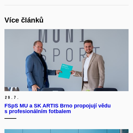
Více článků
29.
7.
FSpS MU a SK ARTIS Brno propojují vědu
s profesionálním fotbalem