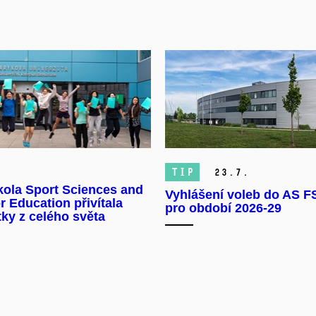
TIP
23.
7.
kola Sport Sciences and
Vyhlášení voleb do AS 
 Education přivítala
pro období 2026-29
ky z celého světa