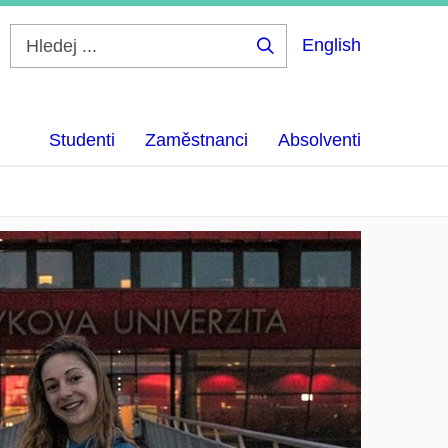
English
Hledej
...
Studenti
Zaměstnanci
Absolventi