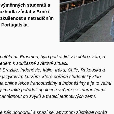
5 výměnných studentů a
rozhodla zůstat v Brně i
 zkušenost s netradičním
 Portugalska.
htěla na Erasmus, bylo potkat lidi z celého světa, a
hledem k současné světové situaci.
Brazílie, Indonésie, Itálie, Iráku, Chile, Rakouska a
ky jazykovým kurzům, které pořádá studentský klub
online lekce francouzštiny a indonéštiny a je to velmi
jsme také pořádali společné večeře se zahraničními
nahlédnout do zvyků a tradicí jednotlivých zemí.
lé nás podporují a snaží se, abychom zůstávali pořád