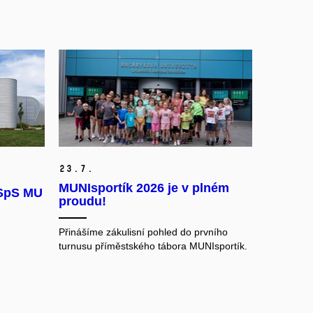
23.
7.
MUNIsportík 2026 je v plném
FSpS MU
proudu!
Přinášíme zákulisní pohled do prvního
turnusu příměstského tábora MUNIsportík.