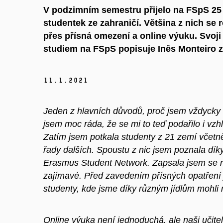
V podzimním semestru přijelo na FSpS 2
studentek ze zahraničí. Většina z nich se 
přes přísná omezení a online výuku. Svoji
studiem na FSpS popisuje Inês Monteiro z
11.
1.
2021
Jeden z hlavních důvodů, proč jsem vždycky c
jsem moc ráda, že se mi to teď podařilo i vz
Zatím jsem potkala studenty z 21 zemí včetně 
řady dalších. Spoustu z nic jsem poznala dí
Erasmus Student Network. Zapsala jsem se na 
zajímavé. Před zavedením přísných opatření 
studenty, kde jsme díky různým jídlům mohli 
Online výuka není jednoduchá, ale naši učite