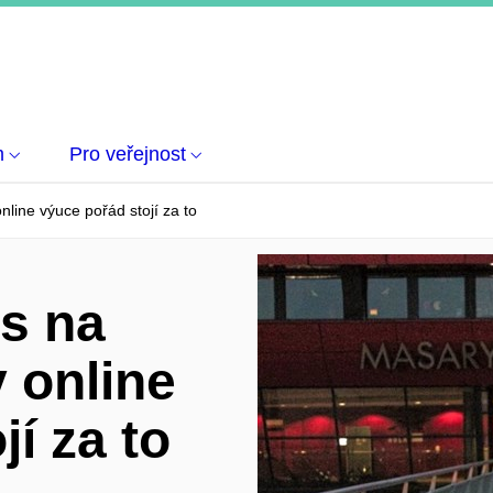
m
Pro veřejnost
ine výuce pořád stojí za to
s na
 online
í za to