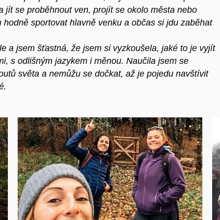
ba jít se proběhnout ven, projít se okolo města nebo
 hodně sportovat hlavně venku a občas si jdu zaběhat
a jsem šťastná, že jsem si vyzkoušela, jaké to je vyjít
zemi, s odlišným jazykem i měnou. Naučila jsem se
outů světa a nemůžu se dočkat, až je pojedu navštívit
é.