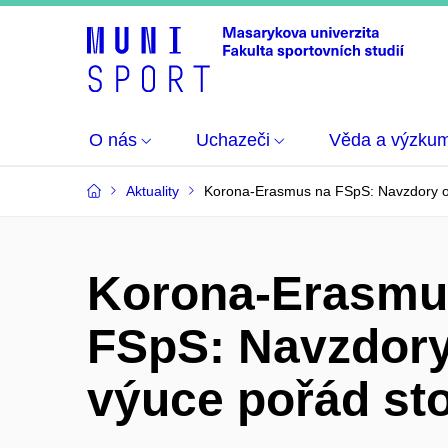
O nás
Uchazeči
Věda a výzku
Aktuality
Korona-Erasmus na FSpS: Navzdory onl
Korona-Erasmu
FSpS: Navzdory
výuce pořád stoj