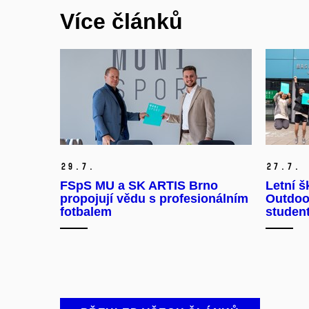
Více článků
29.
7.
27.
7.
FSpS MU a SK ARTIS Brno
Letní š
propojují vědu s profesionálním
Outdoor
fotbalem
student