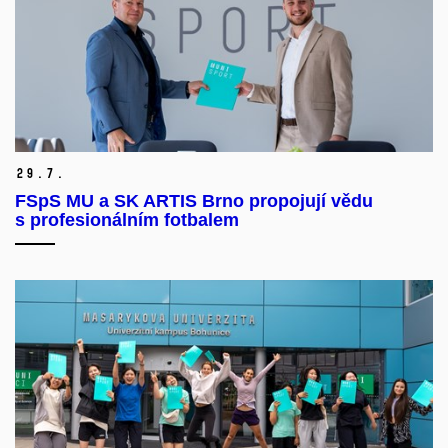
29.
7.
FSpS MU a SK ARTIS Brno propojují vědu
s profesionálním fotbalem