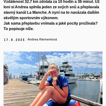
Vzdálenost 32,7 km zdolala za 10 hodin a 36 minut. Už
loni si Andrea splnila jeden ze svých snů a přeplavala
slavný kanál La Manche. A nyní na to navázala dalším
skvělým sportovním výkonem.
Jak sama přeplavbu vnímala a jaké pocity prožívala?
To popisuje níže.
Andrea Klementová
17.
9.
2025