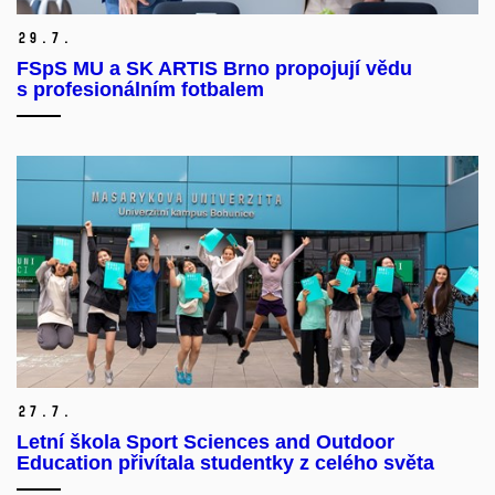
29.
7.
FSpS MU a SK ARTIS Brno propojují vědu
s profesionálním fotbalem
27.
7.
Letní škola Sport Sciences and Outdoor
Education přivítala studentky z celého světa