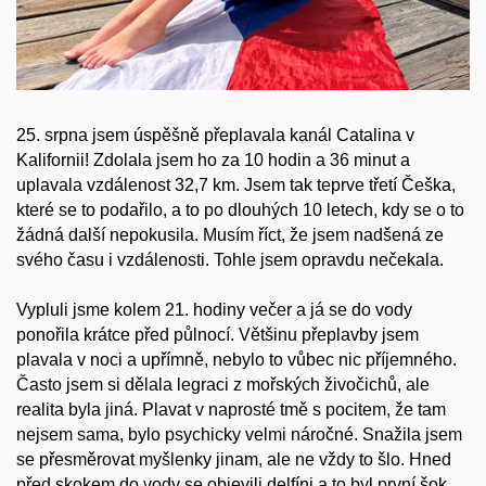
25. srpna jsem úspěšně přeplavala kanál Catalina v
Kalifornii! Zdolala jsem ho za 10 hodin a 36 minut a
uplavala vzdálenost 32,7 km. Jsem tak teprve třetí Češka,
které se to podařilo, a to po dlouhých 10 letech, kdy se o to
žádná další nepokusila. Musím říct, že jsem nadšená ze
svého času i vzdálenosti. Tohle jsem opravdu nečekala.
Vypluli jsme kolem 21. hodiny večer a já se do vody
ponořila krátce před půlnocí. Většinu přeplavby jsem
plavala v noci a upřímně, nebylo to vůbec nic příjemného.
Často jsem si dělala legraci z mořských živočichů, ale
realita byla jiná. Plavat v naprosté tmě s pocitem, že tam
nejsem sama, bylo psychicky velmi náročné. Snažila jsem
se přesměrovat myšlenky jinam, ale ne vždy to šlo. Hned
před skokem do vody se objevili delfíni a to byl první šok.