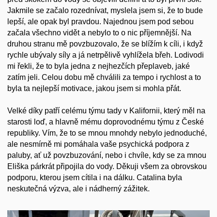
Jakmile se začalo rozednívat, myslela jsem si, že to bude
lepší, ale opak byl pravdou. Najednou jsem pod sebou
začala všechno vidět a nebylo to o nic příjemnější. Na
druhou stranu mě povzbuzovalo, že se blížím k cíli, i když
rychle ubývaly síly a já netrpělivě vyhlížela břeh. Lodivodi
mi řekli, že to byla jedna z nejhezčích přeplaveb, jaké
zatím jeli. Celou dobu mě chválili za tempo i rychlost a to
byla ta nejlepší motivace, jakou jsem si mohla přát.
Velké díky patří celému týmu tady v Kalifornii, který měl na
starosti loď, a hlavně mému doprovodnému týmu z České
republiky. Vím, že to se mnou mnohdy nebylo jednoduché,
ale nesmírně mi pomáhala vaše psychická podpora z
paluby, ať už povzbuzování, nebo i chvíle, kdy se za mnou
Eliška párkrát připojila do vody. Děkuji všem za obrovskou
podporu, kterou jsem cítila i na dálku. Catalina byla
neskutečná výzva, ale i nádherný zážitek.