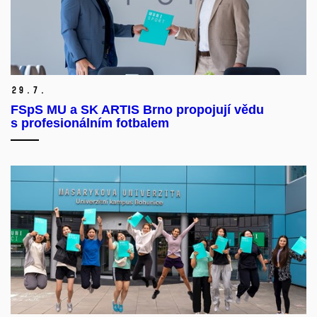
29.
7.
FSpS MU a SK ARTIS Brno propojují vědu
s profesionálním fotbalem