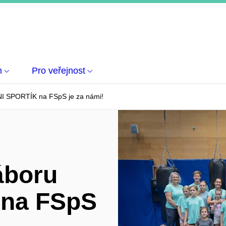
m
Pro veřejnost
NI SPORTÍK na FSpS je za námi!
áboru
na FSpS