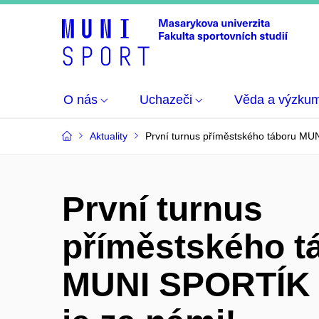
O nás
Uchazeči
Věda a výzku
Aktuality
První turnus příměstského táboru MU
První turnus
příměstského t
MUNI SPORTÍK 