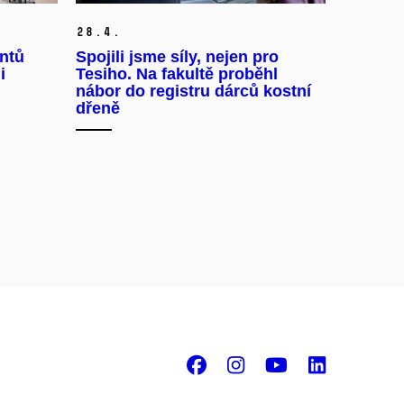
28.
4.
entů
Spojili jsme síly, nejen pro
i
Tesiho. Na fakultě proběhl
nábor do registru dárců kostní
dřeně
Facebook
Instagram
Youtube
Linke