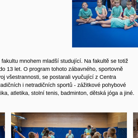
i fakultu mnohem mladší studující. Na fakultě se totiž
 do 13 let. O program tohoto zábavného, sportovně
j všestrannosti, se postarali v
yučující z Centra
radičních i netradičních sportů - zážitkové pohybové
a, atletika, stolní tenis, badminton, dětská jóga a jiné.