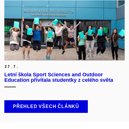
27.
7.
Letní škola Sport Sciences and Outdoor
Education přivítala studentky z celého světa
PŘEHLED VŠECH ČLÁNKŮ