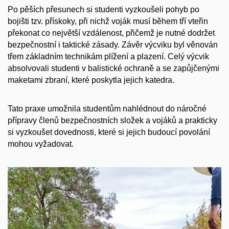
Po pěších přesunech si studenti vyzkoušeli pohyb po
bojišti tzv. přískoky, při nichž voják musí během tří vteřin
překonat co největší vzdálenost, přičemž je nutné dodržet
bezpečnostní i taktické zásady. Závěr výcviku byl věnován
třem základním technikám plížení a plazení. Celý výcvik
absolvovali studenti v balistické ochraně a se zapůjčenými
maketami zbraní, které poskytla jejich katedra.
Tato praxe umožnila studentům nahlédnout do náročné
přípravy členů bezpečnostních složek a vojáků a prakticky
si vyzkoušet dovednosti, které si jejich budoucí povolání
mohou vyžadovat.