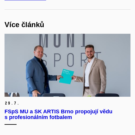
Více článků
29.
7.
FSpS MU a SK ARTIS Brno propojují vědu
s profesionálním fotbalem