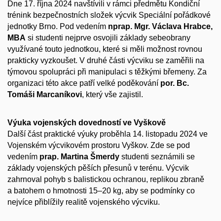
Dne 17. října 2024 navštívili v rámci předmětu Kondiční
trénink bezpečnostních složek výcvik Speciální pořádkové
jednotky Brno. Pod vedením
nprap. Mgr. Václava Hrabce,
MBA
si studenti nejprve osvojili základy sebeobrany
využívané touto jednotkou, které si měli možnost rovnou
prakticky vyzkoušet. V druhé části výcviku se zaměřili na
týmovou spolupráci při manipulaci s těžkými břemeny. Za
organizaci této akce patří velké poděkování
por. Bc.
Tomáši Marcaníkovi
, který vše zajistil.
Výuka vojenských dovedností ve Vyškově
Další část praktické výuky proběhla 14. listopadu 2024 ve
Vojenském výcvikovém prostoru Vyškov. Zde se pod
vedením
prap. Martina Šmerdy
studenti seznámili se
základy vojenských pěších přesunů v terénu. Výcvik
zahrnoval pohyb s balistickou ochranou, replikou zbraně
a batohem o hmotnosti 15–20 kg, aby se podmínky co
nejvíce přiblížily realitě vojenského výcviku.