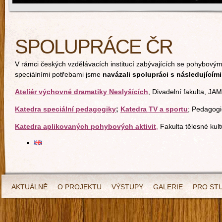
SPOLUPRÁCE ČR
V rámci českých vzdělávacích institucí zabývajících se pohybovými
speciálními potřebami jsme
navázali spolupráci s následujícími
Ateliér výchovné dramatiky Neslyšících
, Divadelní fakulta, JA
Katedra speciální pedagogiky
;
Katedra TV a sportu
; Pedagogi
Katedra aplikovaných pohybových aktivit
,
Fakulta tělesné kul
AKTUÁLNĚ
O PROJEKTU
VÝSTUPY
GALERIE
PRO ST