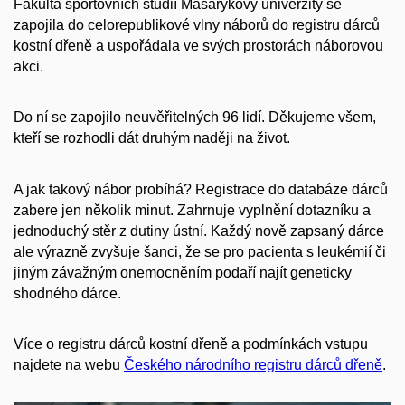
Fakulta sportovních studií Masarykovy univerzity se
zapojila do celorepublikové vlny náborů do registru dárců
kostní dřeně a uspořádala ve svých prostorách náborovou
akci.
Do ní se zapojilo neuvěřitelných 96 lidí. Děkujeme všem,
kteří se rozhodli dát druhým naději na život.
A jak takový nábor probíhá? Registrace do databáze dárců
zabere jen několik minut. Zahrnuje vyplnění dotazníku a
jednoduchý stěr z dutiny ústní. Každý nově zapsaný dárce
ale výrazně zvyšuje šanci, že se pro pacienta s leukémií či
jiným závažným onemocněním podaří najít geneticky
shodného dárce.
Více o registru dárců kostní dřeně a podmínkách vstupu
najdete na webu
Českého národního registru dárců dřeně
.