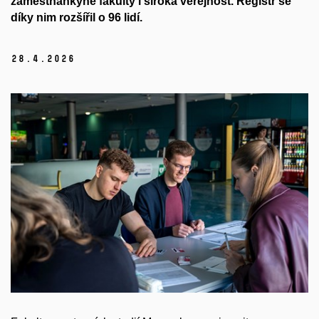
zaměstnankyně fakulty i široká veřejnost. Registr se
díky nim rozšířil o 96 lidí.
28.
4.
2026