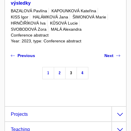
výsledky
BAZALOVÁ Pavlína
KAPOUNKOVÁ Kateřina
KISS Igor
HALÁMKOVÁ Jana
ŠIMONOVÁ Marie
HRNČIŘÍKOVÁ Iva
KŮSOVÁ Lucie
SVOBODOVÁ Zora
MALÁ Alexandra
Conference abstract
Year: 2023, type: Conference abstract
Previous
Next
1
2
3
4
Projects
Teaching