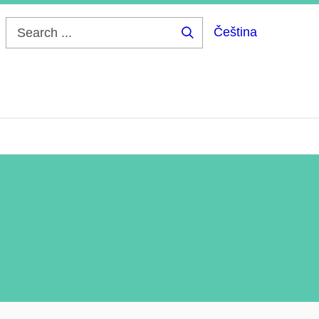
Čeština
Search
...