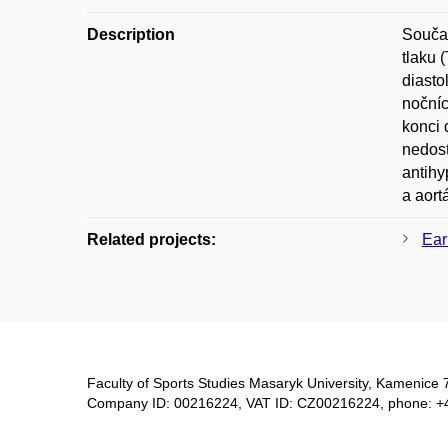
Description
Součas
tlaku 
diasto
nočníc
konci 
nedost
antihy
a aort
Related projects:
Ear
Faculty of Sports Studies Masaryk University, Kamenice 
Company ID: 00216224, VAT ID: CZ00216224, phone: +