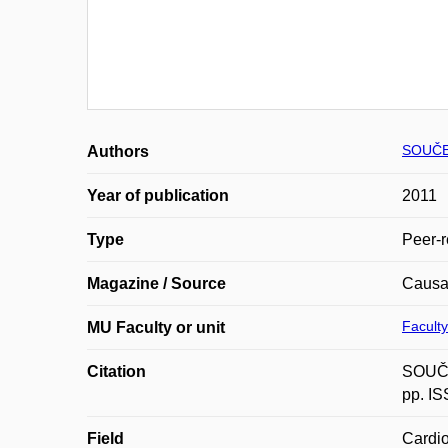
SOUČEK
Authors
Year of publication
2011
Type
Peer-r
Magazine / Source
Causa
Faculty
MU Faculty or unit
Citation
SOUČEK
pp. I
Field
Cardio