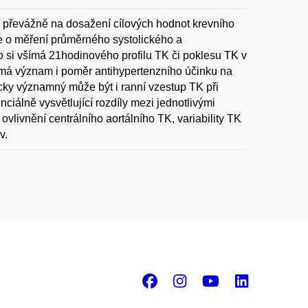
 převážně na dosažení cílových hodnot krevního
uze o měření průměrného systolického a
 si všímá 21hodinového profilu TK či poklesu TK v
má význam i poměr antihypertenzního účinku na
cky významný může být i ranní vzestup TK při
ciálně vysvětlující rozdíly mezi jednotlivými
 ovlivnění centrálního aortálního TK, variability TK
v.
Facebook
Instagram
Youtube
Linke