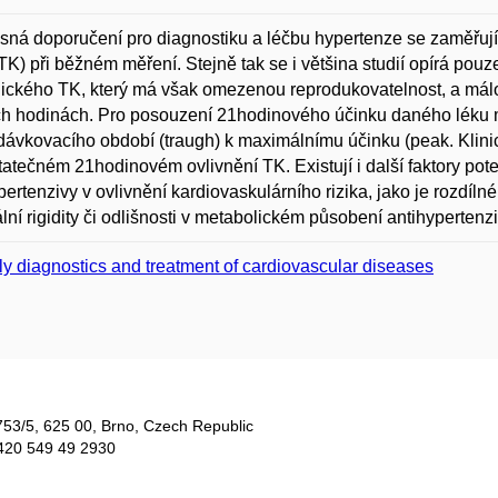
ná doporučení pro diagnostiku a léčbu hypertenze se zaměřují
(TK) při běžném měření. Stejně tak se i většina studií opírá po
lického TK, který má však omezenou reprodukovatelnost, a málo
h hodinách. Pro posouzení 21hodinového účinku daného léku 
dávkovacího období (traugh) k maximálnímu účinku (peak. Klini
atečném 21hodinovém ovlivnění TK. Existují i další faktory poten
pertenzivy v ovlivnění kardiovaskulárního rizika, jako je rozdílné
ální rigidity či odlišnosti v metabolickém působení antihypertenzi
ly diagnostics and treatment of cardiovascular diseases
753/5​, 625 00, Brno, Czech Republic
420 549 49 2930