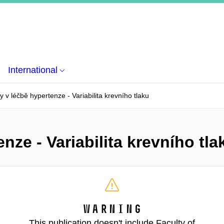
International
y v léčbě hypertenze - Variabilita krevního tlaku
nze - Variabilita krevního tla
Warning
This publication doesn't include Faculty of