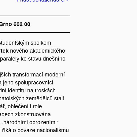
Brno 602 00
studentským spolkem
rtek
nového akademického
paralely ke stavu dnešního
jších transformací moderní
a jeho spolupracovníci
dní identitu na troskách
atolských zemědělců stali
ř, oblečení i role
ladech zkonstruována
i „národními obrozeními“
d říká o povaze nacionalismu