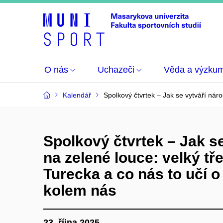
O nás
Uchazeči
Věda a výzku
Kalendář
Spolkový čtvrtek – Jak se vytváří nár
Spolkový čtvrtek – Jak s
na zelené louce: velký tř
Turecka a co nás to učí o
kolem nás
23. října 2025