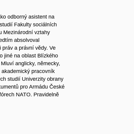
ako odborný asistent na
tudií Fakulty sociálních
ru Mezinárodní vztahy
ředtím absolvoval
 práv a právní vědy. Ve
jiné na oblast Blízkého
 Mluví anglicky, německy,
ko akademický pracovník
h studií Univerzity obrany
dokumentů pro Armádu České
a fórech NATO. Pravidelně