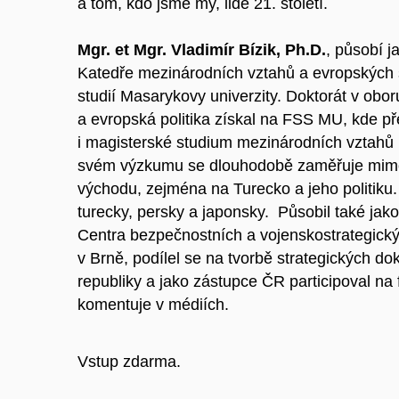
a tom, kdo jsme my, lidé 21. století.
Mgr. et Mgr. Vladimír Bízik, Ph.D.
, působí j
Katedře mezinárodních vztahů a evropských s
studií Masarykovy univerzity. Doktorát v obo
a evropská politika získal na FSS MU, kde p
i magisterské studium mezinárodních vztahů i
svém výzkumu se dlouhodobě zaměřuje mimo 
východu, zejména na Turecko a jeho politiku.
turecky, persky a japonsky. Působil také ja
Centra bezpečnostních a vojenskostrategickýc
v Brně, podílel se na tvorbě strategických 
republiky a jako zástupce ČR participoval n
komentuje v médiích.
Vstup zdarma.