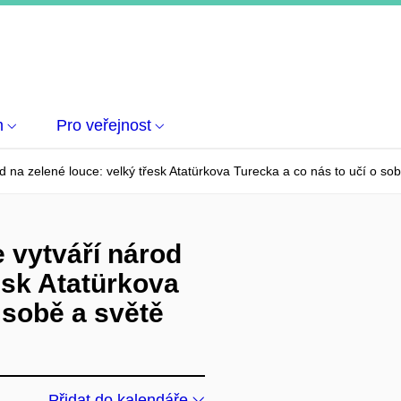
m
Pro veřejnost
od na zelené louce: velký třesk Atatürkova Turecka a co nás to učí o so
e vytváří národ
esk Atatürkova
 sobě a světě
Přidat do kalendáře