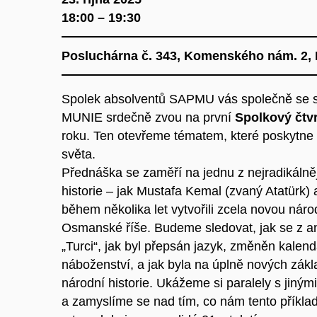
18:00 – 19:30
Posluchárna č. 343, Komenského nám. 2, 
Spolek absolventů SAPMU vás společně se 
MUNIE srdečně zvou na první
Spolkový čtv
roku. Ten otevřeme tématem, které poskytne 
světa.
Přednáška se zaměří na jednu z nejradikálně
historie – jak Mustafa Kemal (zvaný Atatürk) 
během několika let vytvořili zcela novou náro
Osmanské říše. Budeme sledovat, jak se z an
„Turci“, jak byl přepsán jazyk, změněn kalendá
náboženství, a jak byla na úplně nových zák
národní historie. Ukážeme si paralely s jiným
a zamyslíme se nad tím, co nám tento příkla