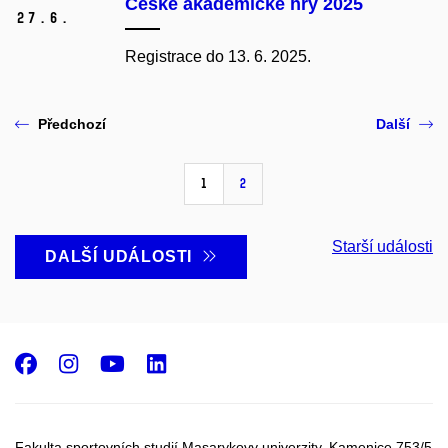
České akademické hry 2025
27.
6.
Registrace do 13. 6. 2025.
Předchozí
Další
1
2
Starší události
DALŠÍ UDÁLOSTI
Facebook
Instagram
Youtube
LinkedIn
Fakulta sportovních studií Masarykovy univerzity, Kamenice 753/5​