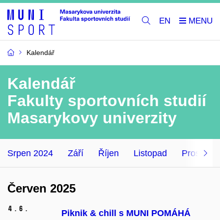
EN
Kalendář
Kalendář
Fakulty sportovních studií
Masarykovy univerzity
Srpen 2024
Září
Říjen
Listopad
Prosinec
Červen 2025
4.
6.
Piknik & chill s MUNI POMÁHÁ