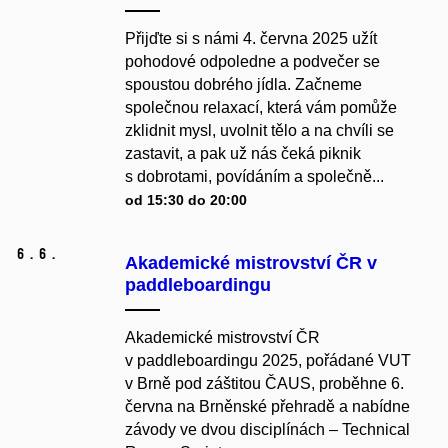
Přijďte si s námi 4. června 2025 užít
pohodové odpoledne a podvečer se
spoustou dobrého jídla. Začneme
společnou relaxací, která vám pomůže
zklidnit mysl, uvolnit tělo a na chvíli se
zastavit, a pak už nás čeká piknik
s dobrotami, povídáním a společně...
od 15:30 do 20:00
6.
6.
Akademické mistrovství ČR v
paddleboardingu
Akademické mistrovství ČR
v paddleboardingu 2025, pořádané VUT
v Brně pod záštitou ČAUS, proběhne 6.
června na Brněnské přehradě a nabídne
závody ve dvou disciplínách – Technical