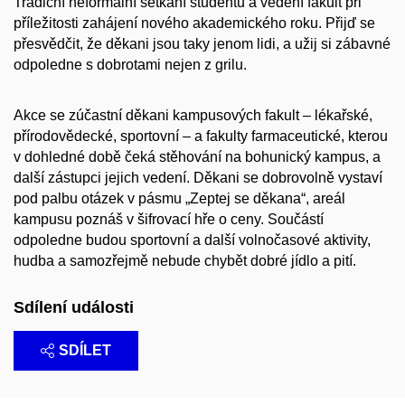
Tradiční neformální setkání studentů a vedení fakult při
příležitosti zahájení nového akademického roku. Přijď se
přesvědčit, že děkani jsou taky jenom lidi, a užij si zábavné
odpoledne s dobrotami nejen z grilu.
Akce se zúčastní děkani kampusových fakult – lékařské,
přírodovědecké, sportovní – a fakulty farmaceutické, kterou
v dohledné době čeká stěhování na bohunický kampus, a
další zástupci jejich vedení. Děkani se dobrovolně vystaví
pod palbu otázek v pásmu „Zeptej se děkana“, areál
kampusu poznáš v šifrovací hře o ceny. Součástí
odpoledne budou sportovní a další volnočasové aktivity,
hudba a samozřejmě nebude chybět dobré jídlo a pití.​
Sdílení události
SDÍLET