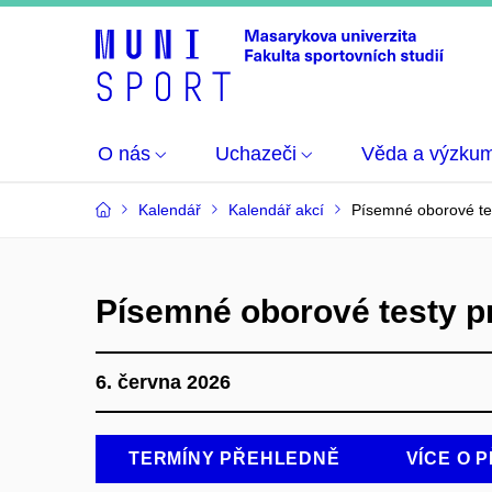
O nás
Uchazeči
Věda a výzku
Kalendář
Kalendář akcí
Písemné oborové te
Písemné oborové testy p
6. června 2026
TERMÍNY PŘEHLEDNĚ
VÍCE O P