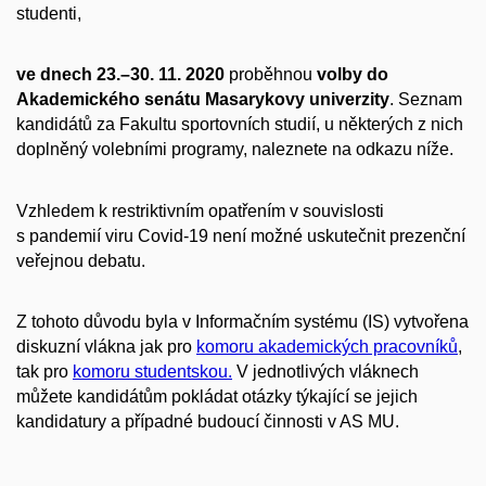
studenti,
ve dnech 23.–30. 11. 2020
proběhnou
volby do
Akademického senátu Masarykovy univerzity
. Seznam
kandidátů za Fakultu sportovních studií, u některých z nich
doplněný volebními programy, naleznete na odkazu níže.
Vzhledem k restriktivním opatřením v souvislosti
s pandemií viru Covid-19 není možné uskutečnit prezenční
veřejnou debatu.
Z tohoto důvodu byla v Informačním systému (IS) vytvořena
diskuzní vlákna jak pro
komoru akademických pracovníků
,
tak pro
komoru studentskou.
V jednotlivých vláknech
můžete kandidátům pokládat otázky týkající se jejich
kandidatury a případné budoucí činnosti v AS MU.