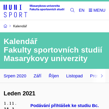
EN
Kalendář
Kalendář
Fakulty sportovních studií
Masarykovy univerzity
Srpen 2020
Září
Říjen
Listopad
Prosinec
Leden 2021
1.
11.
Podávání přihlášek ke studiu Bc.
28.
2.