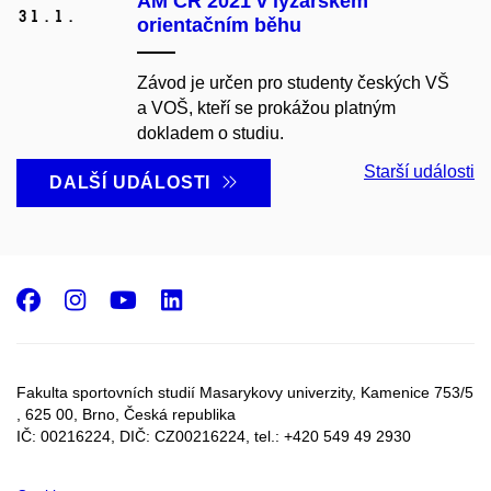
AM ČR 2021 v lyžařském
31.
1.
orientačním běhu
Závod je určen pro studenty českých VŠ
a VOŠ, kteří se prokážou platným
dokladem o studiu.
Starší události
DALŠÍ UDÁLOSTI
Facebook
Instagram
Youtube
LinkedIn
Fakulta sportovních studií Masarykovy univerzity, Kamenice 753/5​
, 625 00, Brno, Česká republika
IČ: 00216224, DIČ: CZ00216224, tel.: +420 549 49 2930