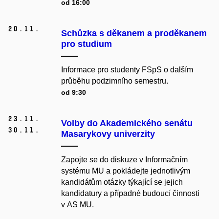
od 16:00
20.
11.
Schůzka s děkanem a proděkanem
pro studium
Informace pro studenty FSpS o dalším
průběhu podzimního semestru.
od 9:30
23.
11.
Volby do Akademického senátu
30.
11.
Masarykovy univerzity
Zapojte se do diskuze v Informačním
systému MU a pokládejte jednotlivým
kandidátům otázky týkající se jejich
kandidatury a případné budoucí činnosti
v AS MU.