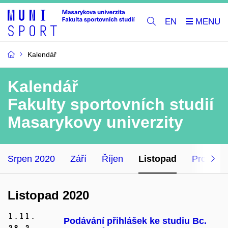
EN
Kalendář
Kalendář
Fakulty sportovních studií
Masarykovy univerzity
Srpen 2020
Září
Říjen
Listopad
Prosinec
Listopad 2020
1.
11.
Podávání přihlášek ke studiu Bc.
28.
2.