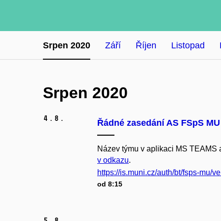
Srpen 2020
Září
Říjen
Listopad
Srpen 2020
4.
8.
Řádné zasedání AS FSpS MU 4
Název týmu v aplikaci MS TEAMS a 
v odkazu
.
https://is.muni.cz/auth/bt/fsps-mu/ve
od 8:15
5.
8.