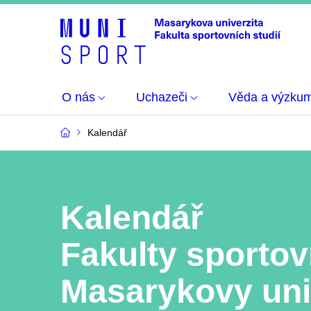
O nás
Uchazeči
Věda a výzku
Kalendář
Kalendář
Fakulty sportov
Masarykovy uni