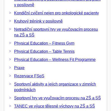
v posilovně
Kondiční cvičení nejen pro onkologické pacienty
Kruhový trénink v posilovně
Netradiční sportovní hry ve vyučovacím procesu
na ZŠ a SŠ
Physical Education – Fitness Gym
Physical Education – Table Tennis
Physical Education – Wellness Fit Programme
Praxe
Rezervace FSpS
Sportovní aktivity a jejich organizace v zimních
podmínkách
Sportovní hry ve vyučovacím procesu na ZŠ a SŠ
TANEC ve výuce tělesné výchovy na ZŠ a SŠ