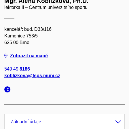
Mgr. Alena Koblížková, Ph.D.
lektorka II – Centrum univerzitního sportu
kancelář: bud. D33/116
Kamenice 753/5
625 00 Brno
Zobrazit na mapě
549 49
8186
koblizkova@fsps.muni.cz
Základní údaje