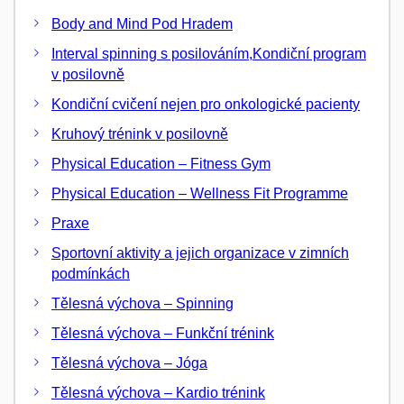
Body and Mind Pod Hradem
Interval spinning s posilováním,Kondiční program
v posilovně
Kondiční cvičení nejen pro onkologické pacienty
Kruhový trénink v posilovně
Physical Education – Fitness Gym
Physical Education – Wellness Fit Programme
Praxe
Sportovní aktivity a jejich organizace v zimních
podmínkách
Tělesná výchova – Spinning
Tělesná výchova – Funkční trénink
Tělesná výchova – Jóga
Tělesná výchova – Kardio trénink