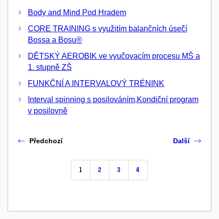
Body and Mind Pod Hradem
CORE TRAINING s využitím balančních úsečí
Bossa a Bosu®
DĚTSKÝ AEROBIK ve vyučovacím procesu MŠ a
1. stupně ZŠ
FUNKČNÍ A INTERVALOVÝ TRÉNINK
Interval spinning s posilováním,Kondiční program
v posilovně
Předchozí
Další
1
2
3
4