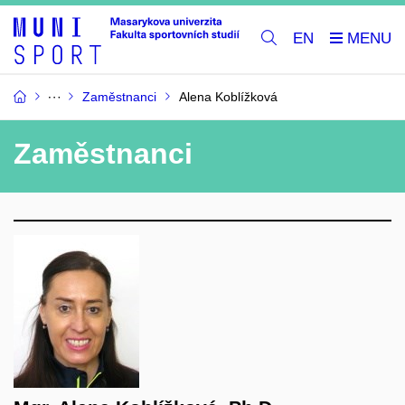
EN
Zaměstnanci
Alena Koblížková
Zaměstnanci