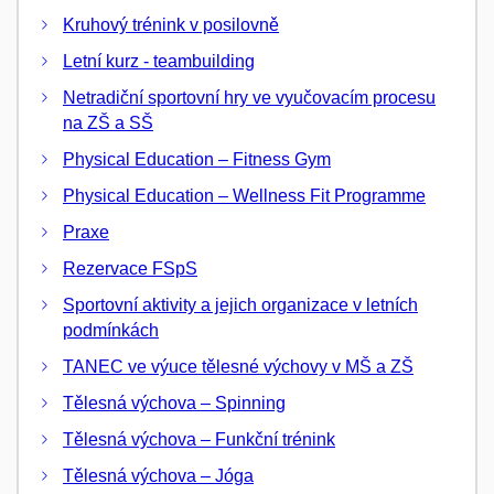
Kruhový trénink v posilovně
Letní kurz - teambuilding
Netradiční sportovní hry ve vyučovacím procesu
na ZŠ a SŠ
Physical Education – Fitness Gym
Physical Education – Wellness Fit Programme
Praxe
Rezervace FSpS
Sportovní aktivity a jejich organizace v letních
podmínkách
TANEC ve výuce tělesné výchovy v MŠ a ZŠ
Tělesná výchova – Spinning
Tělesná výchova – Funkční trénink
Tělesná výchova – Jóga