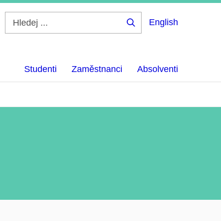
English
Hledej
...
Studenti
Zaměstnanci
Absolventi