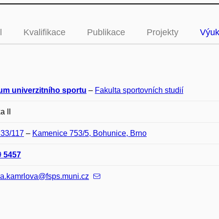
l
Kvalifikace
Publikace
Projekty
Výu
um univerzitního sportu
–
Fakulta sportovních studií
a II
D33/117
–
Kamenice 753/5, Bohunice, Brno
9
5457
ra.kamrlova@fsps.muni.cz