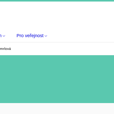
m
Pro veřejnost
mrlová