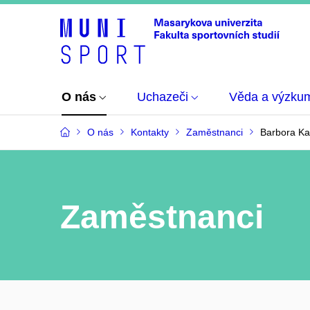
O nás
Uchazeči
Věda a výzku
O nás
Kontakty
Zaměstnanci
Barbora Ka
Zaměstnanci