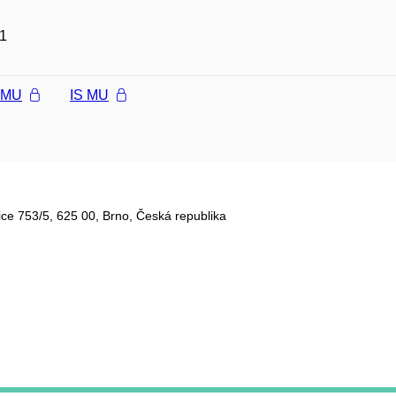
1
l MU
IS MU
ce 753/5​, 625 00, Brno, Česká republika