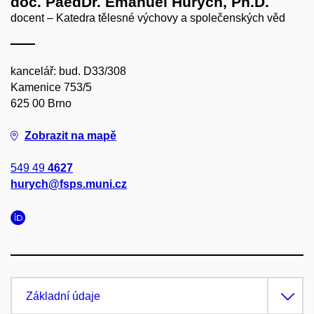
doc. PaedDr. Emanuel Hurych, Ph.D.
docent – Katedra tělesné výchovy a společenských věd
kancelář: bud. D33/308
Kamenice 753/5
625 00 Brno
Zobrazit na mapě
549 49
4627
hurych@fsps.muni.cz
Základní údaje