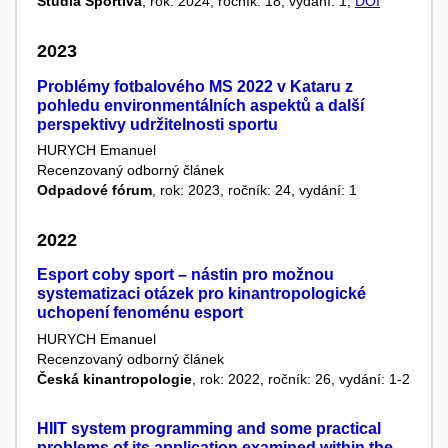
Studia Sportiva
, rok: 2024, ročník: 18, vydání: 1,
DOI
2023
Problémy fotbalového MS 2022 v Kataru z
pohledu environmentálních aspektů a další
perspektivy udržitelnosti sportu
HURYCH Emanuel
Recenzovaný odborný článek
Odpadové fórum
, rok: 2023, ročník: 24, vydání: 1
2022
Esport coby sport – nástin pro možnou
systematizaci otázek pro kinantropologické
uchopení fenoménu esport
HURYCH Emanuel
Recenzovaný odborný článek
Česká kinantropologie
, rok: 2022, ročník: 26, vydání: 1-2
HIIT system programming and some practical
problems of its application examined within the