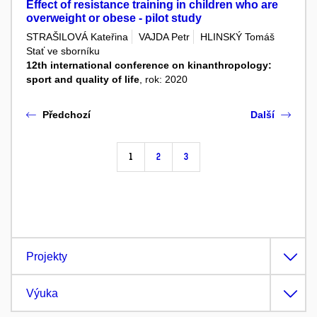
Effect of resistance training in children who are
overweight or obese - pilot study
STRAŠILOVÁ Kateřina
VAJDA Petr
HLINSKÝ Tomáš
Stať ve sborníku
12th international conference on kinanthropology:
sport and quality of life
, rok: 2020
Předchozí
Další
1
2
3
Projekty
Výuka