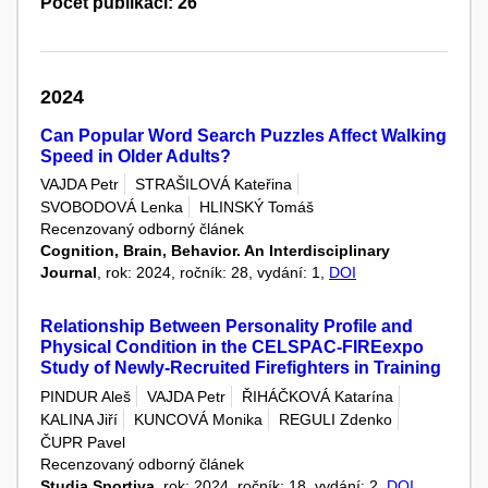
Počet publikací: 26
2024
Can Popular Word Search Puzzles Affect Walking
Speed in Older Adults?
VAJDA Petr
STRAŠILOVÁ Kateřina
SVOBODOVÁ Lenka
HLINSKÝ Tomáš
Recenzovaný odborný článek
Cognition, Brain, Behavior. An Interdisciplinary
Journal
, rok: 2024, ročník: 28, vydání: 1,
DOI
Relationship Between Personality Profile and
Physical Condition in the CELSPAC-FIREexpo
Study of Newly-Recruited Firefighters in Training
PINDUR Aleš
VAJDA Petr
ŘIHÁČKOVÁ Katarína
KALINA Jiří
KUNCOVÁ Monika
REGULI Zdenko
ČUPR Pavel
Recenzovaný odborný článek
Studia Sportiva
, rok: 2024, ročník: 18, vydání: 2,
DOI