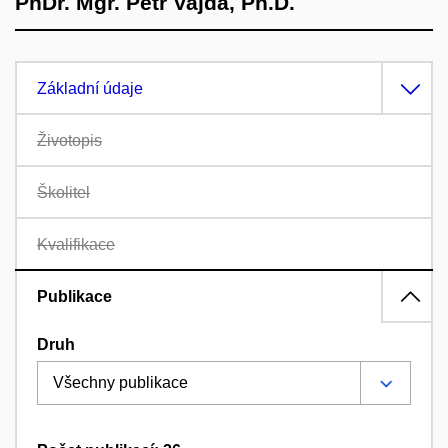
PhDr. Mgr. Petr Vajda, Ph.D.
Základní údaje
Životopis
Školitel
Kvalifikace
Publikace
Druh