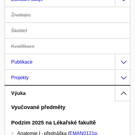
Životopis
Školitel
Kvalifikace
Publikace
Projekty
Výuka
Vyučované předměty
Podzim 2025 na Lékařské fakultě
Anatomie I - přednáška (
EMAN0121p
,