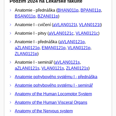
Podzim 2024 na Lékařské fakultě
Anatomie - přednáška (
BHAN011p
,
BPAN011p
,
BSAN011p
,
BZAN011p
)
Anatomie I - cvičení (
aVLAN0121t
,
VLAN0121t
)
Anatomie I - pitvy (
aVLAN0121c
,
VLAN0121c
)
Anatomie I - přednáška (
aVLAN0121p
,
aZLAN0121p
,
EMAN0121p
,
VLAN0121p
,
ZLAN0121p
)
Anatomie I - seminář (
aVLAN0121s
,
aZLAN0121s
,
VLAN0121s
,
ZLAN0121s
)
Anatomie pohybového systému I - přednáška
Anatomie pohybového systému I - seminář
Anatomy of the Human Locomotor System
Anatomy of the Human Visceral Organs
Anatomy of the Nervous system