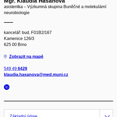
Mgr. Klaudia Hašanová
asistentka – Výzkumná skupina Buněčné a molekulární
neurobiologie
kancelář: bud. F01B2/167
Kamenice 126/3
625 00 Brno
Zobrazit na mapě
549 49
6429
klaudia.hasanova@med.muni.cz
Základní údaje