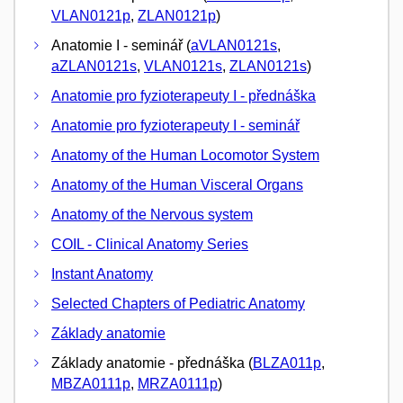
VLAN0121p
,
ZLAN0121p
)
Anatomie I - seminář (
aVLAN0121s
,
aZLAN0121s
,
VLAN0121s
,
ZLAN0121s
)
Anatomie pro fyzioterapeuty I - přednáška
Anatomie pro fyzioterapeuty I - seminář
Anatomy of the Human Locomotor System
Anatomy of the Human Visceral Organs
Anatomy of the Nervous system
COIL - Clinical Anatomy Series
Instant Anatomy
Selected Chapters of Pediatric Anatomy
Základy anatomie
Základy anatomie - přednáška (
BLZA011p
,
MBZA0111p
,
MRZA0111p
)