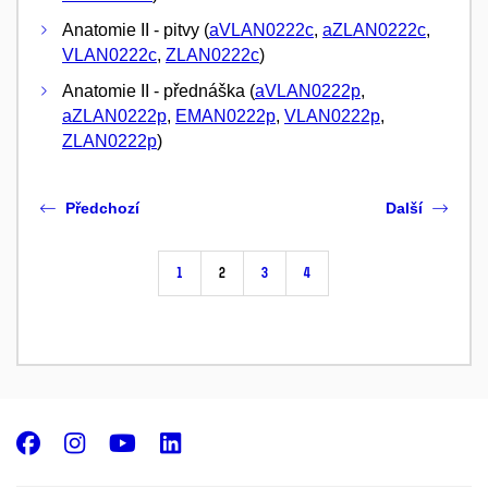
Anatomie II - pitvy (
aVLAN0222c
,
aZLAN0222c
,
VLAN0222c
,
ZLAN0222c
)
Anatomie II - přednáška (
aVLAN0222p
,
aZLAN0222p
,
EMAN0222p
,
VLAN0222p
,
ZLAN0222p
)
Předchozí
Další
1
2
3
4
Facebook
Instagram
Youtube
LinkedIn