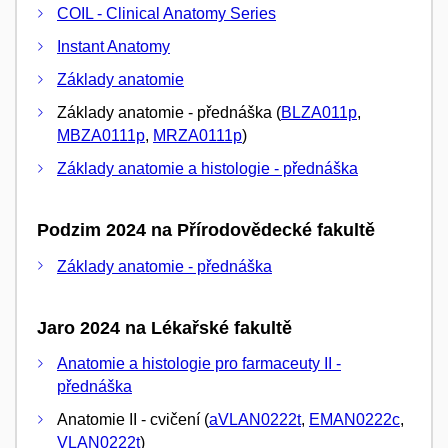
COIL - Clinical Anatomy Series
Instant Anatomy
Základy anatomie
Základy anatomie - přednáška (
BLZA011p
,
MBZA0111p
,
MRZA0111p
)
Základy anatomie a histologie - přednáška
Podzim 2024 na Přírodovědecké fakultě
Základy anatomie - přednáška
Jaro 2024 na Lékařské fakultě
Anatomie a histologie pro farmaceuty II -
přednáška
Anatomie II - cvičení (
aVLAN0222t
,
EMAN0222c
,
VLAN0222t
)