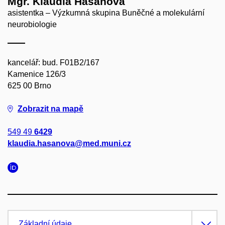
Mgr. Klaudia Hašanová
asistentka – Výzkumná skupina Buněčné a molekulární
neurobiologie
kancelář: bud. F01B2/167
Kamenice 126/3
625 00 Brno
Zobrazit na mapě
549 49
6429
klaudia.hasanova@med.muni.cz
Základní údaje