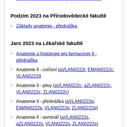
Podzim 2023 na Přírodovědecké fakultě
Základy anatomie - přednáška
Jaro 2023 na Lékařské fakultě
Anatomie a histologie pro farmaceuty II -
přednáška
Anatomie II - cvičení (
aVLAN0222t
,
EMAN0222c
,
VLAN0222t
)
Anatomie II - pitvy (
aVLAN0222c
,
aZLAN0222c
,
VLAN0222c
,
ZLAN0222c
)
Anatomie II - přednáška (
aVLAN0222p
,
EMAN0222p
,
VLAN0222p
,
ZLAN0222p
)
Anatomie II - seminář (
aVLAN0222s
,
aZLAN0222s
,
VLAN0222s
,
ZLAN0222s
)