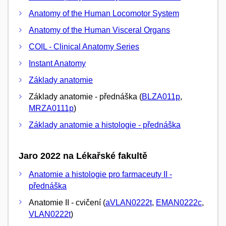
Anatomy of the Human Locomotor System
Anatomy of the Human Visceral Organs
COIL - Clinical Anatomy Series
Instant Anatomy
Základy anatomie
Základy anatomie - přednáška (
BLZA011p
,
MRZA0111p
)
Základy anatomie a histologie - přednáška
Jaro 2022 na Lékařské fakultě
Anatomie a histologie pro farmaceuty II -
přednáška
Anatomie II - cvičení (
aVLAN0222t
,
EMAN0222c
,
VLAN0222t
)