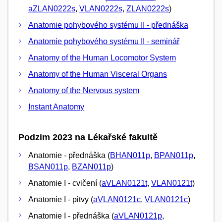
aZLAN0222s
,
VLAN0222s
,
ZLAN0222s
)
Anatomie pohybového systému II - přednáška
Anatomie pohybového systému II - seminář
Anatomy of the Human Locomotor System
Anatomy of the Human Visceral Organs
Anatomy of the Nervous system
Instant Anatomy
Podzim 2023 na Lékařské fakultě
Anatomie - přednáška (
BHAN011p
,
BPAN011p
,
BSAN011p
,
BZAN011p
)
Anatomie I - cvičení (
aVLAN0121t
,
VLAN0121t
)
Anatomie I - pitvy (
aVLAN0121c
,
VLAN0121c
)
Anatomie I - přednáška (
aVLAN0121p
,