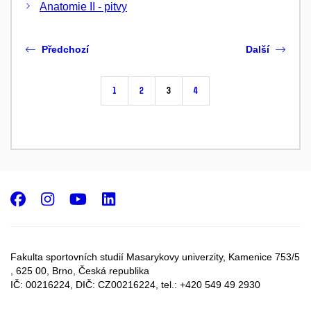
Anatomie II - pitvy
Předchozí
Další
1
2
3
4
Facebook
Instagram
Youtube
LinkedIn
Fakulta sportovních studií Masarykovy univerzity, Kamenice 753/5​
, 625 00, Brno, Česká republika
IČ: 00216224, DIČ: CZ00216224, tel.: +420 549 49 2930