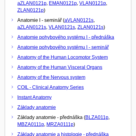
aZLAN0121p
,
EMAN0121p
,
VLAN0121p
,
ZLAN0121p
)
Anatomie I - seminář (
aVLAN0121s
,
aZLAN0121s
,
VLAN0121s
,
ZLAN0121s
)
Anatomie pohybového systému I - přednáška
Anatomie pohybového systému I - seminář
Anatomy of the Human Locomotor System
Anatomy of the Human Visceral Organs
Anatomy of the Nervous system
COIL - Clinical Anatomy Series
Instant Anatomy
Základy anatomie
Základy anatomie - přednáška (
BLZA011p
,
MBZA0111p
,
MRZA0111p
)
Základy anatomie a histologie - přednáška