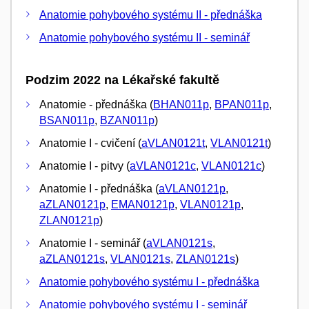
Anatomie pohybového systému II - přednáška
Anatomie pohybového systému II - seminář
Podzim 2022 na Lékařské fakultě
Anatomie - přednáška (
BHAN011p
,
BPAN011p
,
BSAN011p
,
BZAN011p
)
Anatomie I - cvičení (
aVLAN0121t
,
VLAN0121t
)
Anatomie I - pitvy (
aVLAN0121c
,
VLAN0121c
)
Anatomie I - přednáška (
aVLAN0121p
,
aZLAN0121p
,
EMAN0121p
,
VLAN0121p
,
ZLAN0121p
)
Anatomie I - seminář (
aVLAN0121s
,
aZLAN0121s
,
VLAN0121s
,
ZLAN0121s
)
Anatomie pohybového systému I - přednáška
Anatomie pohybového systému I - seminář