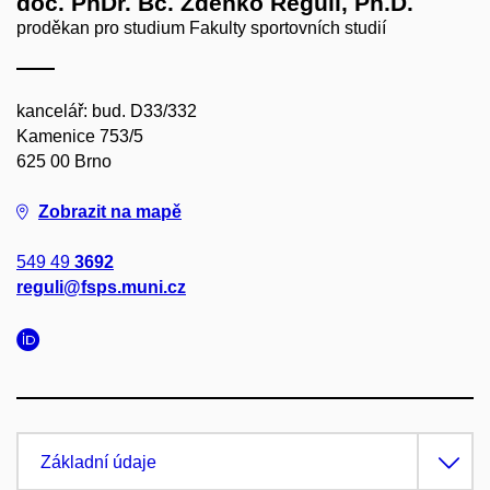
doc. PhDr. Bc. Zdenko Reguli, Ph.D.
proděkan pro studium Fakulty sportovních studií
kancelář: bud. D33/332
Kamenice 753/5
625 00 Brno
Zobrazit na mapě
549 49
3692
reguli@fsps.muni.cz
Základní údaje