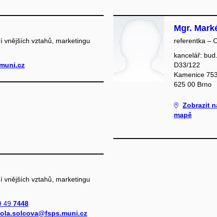
Mgr. Mark
í vnějších vztahů, marketingu
referentka – 
kancelář: bud
muni.cz
D33/122
Kamenice 753
625 00 Brno
Zobrazit n
mapě
í vnějších vztahů, marketingu
9 49
7448
kola.solcova@fsps.muni.cz