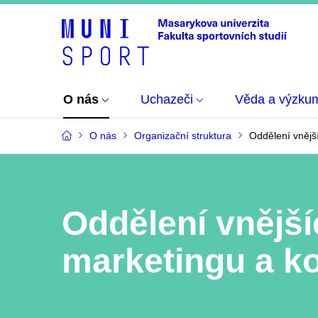
O nás
Uchazeči
Věda a výzku
O nás
Organizační struktura
Oddělení vnějš
Oddělení vnější
marketingu a k