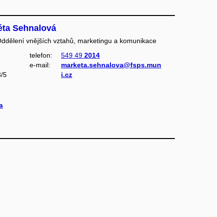
éta Sehnalová
Oddělení vnějších vztahů, marketingu a komunikace
.
telefon:
549 49
2014
e‑mail:
marketa.sehnalova@fsps.mun
/5
i.cz
a