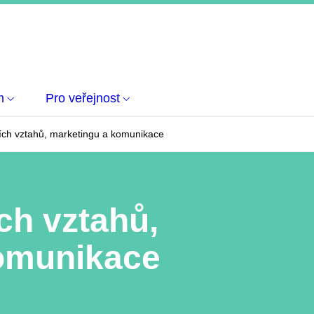
m
Pro veřejnost
ích vztahů, marketingu a komunikace
ch vztahů,
omunikace