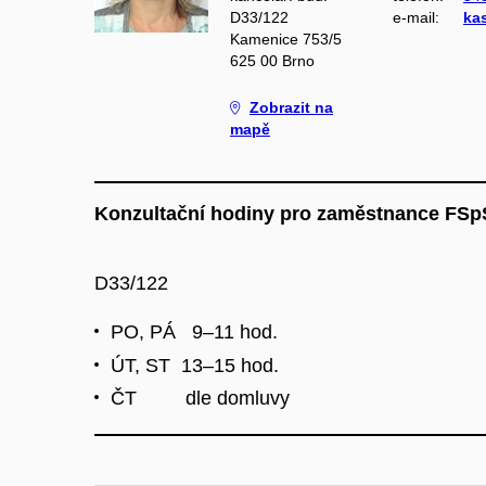
D33/122
e‑mail:
ka
Kamenice 753/5
625 00 Brno
Zobrazit na
mapě
Konzultační hodiny pro zaměstnance FSp
D33/122
PO, PÁ 9–11 hod.​
ÚT, ST 13–15 hod.
ČT dle domluvy