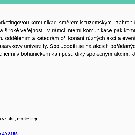
 marketingovou komunikaci směrem k tuzemským i zahran
a široké veřejnosti. V rámci interní komunikace pak kom
u oddělením a katedrám při konání různých akcí a eventů
asarykovy univerzity. Spolupodílí se na akcích pořádanýc
ídlícími v bohunickém kampusu díky společným akcím, kter
h vztahů, marketingu
9 49
3155