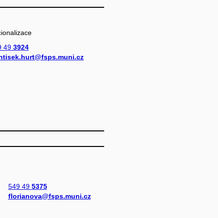
ionalizace
9 49
3924
antisek.hurt@fsps.muni.cz
549 49
5375
florianova@fsps.muni.cz