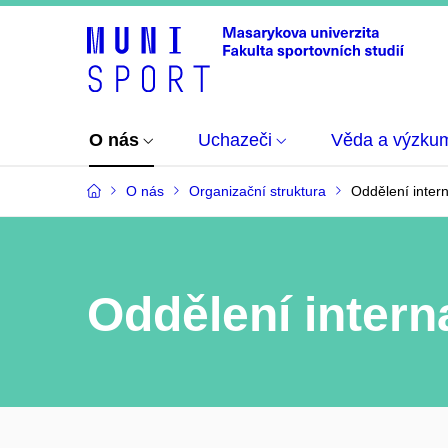
O nás
Uchazeči
Věda a výzku
O nás
Organizační struktura
Oddělení inter
Oddělení intern