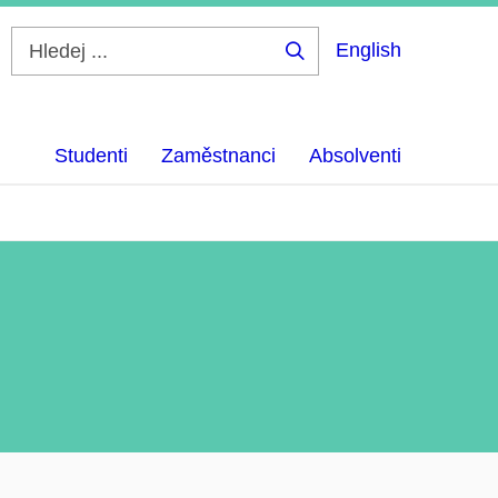
English
Hledej
...
Studenti
Zaměstnanci
Absolventi