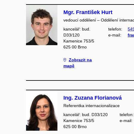
Mgr. František Hurt
vedoucí oddělení – Oddělení internac
kancelář: bud.
telefon:
54
D33/120
e‑mail:
fr
Kamenice 753/5
625 00 Brno
Zobrazit na
mapě
Ing. Zuzana Florianová
Referentka internacionalizace
kancelář: bud. D33/120
telefon:
Kamenice 753/5
e‑mail:
625 00 Brno