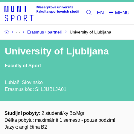
EN
Erasmus+ partneři
University of Ljubljana
University of Ljubljana
Faculty of Sport
Lublaň, Slovinsko
Erasmus kód:
SI LJUBLJA01
Studijní pobyty:
2 studenti/ky Bc/Mgr
Délka pobytu: maximálně 1 semestr - pouze podzim!
Jazyk: angličtina B2