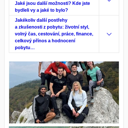
Jaké jsou další možnosti? Kde jste
bydleli vy a jaké to bylo?
Jakékoliv další postřehy
a zkušenosti z pobytu: životní styl,
volný čas, cestování, práce, finance,
celkový přínos a hodnocení
pobytu…