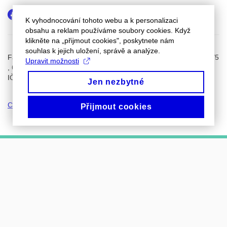
Facebook
Instagram
Youtube
LinkedIn
K vyhodnocování tohoto webu a k personalizaci
obsahu a reklam používáme soubory cookies. Když
klikněte na „přijmout cookies", poskytnete nám
souhlas k jejich uložení, správě a analýze.
Fakulta sportovních studií Masarykovy univerzity, Kamenice 753/5​
Upravit možnosti
, 625 00, Brno, Česká republika
IČ: 00216224, DIČ: CZ00216224, tel.: +420 549 49 2930
Jen nezbytné
Cookies
Přijmout cookies