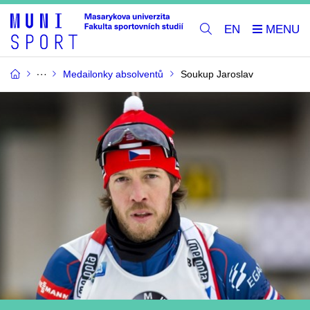
EN
Medailonky absolventů
Soukup Jaroslav