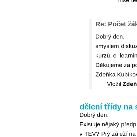
Insert
Re: Počet žák
Dobrý den,
smyslem diskuzn
kurzů, e -learn
Děkujeme za p
Zdeňka Kubíko
Vložil
Zdeň
dělení třídy na
Dobrý den.
Existuje nějaký předpi
v TEV? Prý záleží na ř