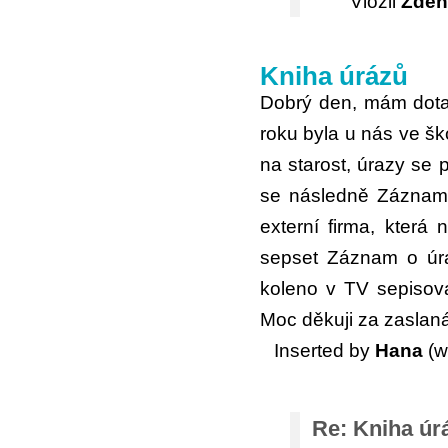
Vložil
Zdeň
Kniha úrázů
Dobrý den, mám dotaz
roku byla u nás ve š
na starost, úrazy se 
se následně Záznam 
externí firma, která
sepset Záznam o úra
koleno v TV sepisov
Moc děkuji za zaslaná 
Inserted by
Hana
(w
Re: Kniha úr