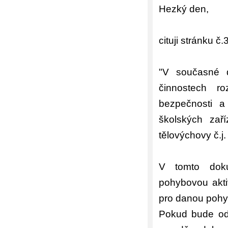
Hezký den,
cituji stránku č
"V současné d
činnostech r
bezpečnosti a
školských zaří
tělovýchovy č.j
V tomto doku
pohybovou akti
pro danou pohy
Pokud bude od 