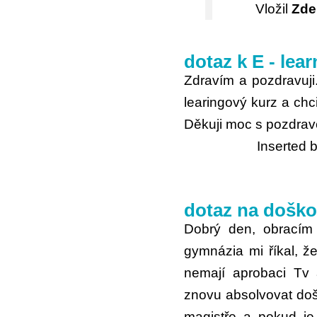
Vložil
Zde
dotaz k E - lea
Zdravím a pozdravuji.
learingový kurz a chc
Děkuji moc s pozdrav
Inserted 
dotaz na doško
Dobrý den, obracím
gymnázia mi říkal, že
nemají aprobaci Tv 
znovu absolvovat doš
magistře a pokud je