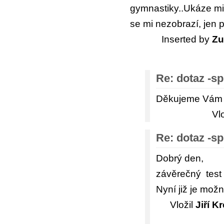
gymnastiky..Ukáze mi
se mi nezobrazí, jen p
Inserted by
Zu
Re: dotaz -sp
Děkujeme Vám z
Vl
Re: dotaz -sp
Dobrý den,
závěrečný tes
Nyní již je možn
Vložil
Jiří Kr