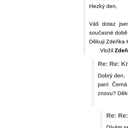
Hezký den,
Váš dotaz jsem
současné době n
Děkuji Zdeňka 
Vložil
Zdeň
Re: Re: K
Dobrý den,
paní Černá
znovu? Děku
Re: Re:
Dívám se