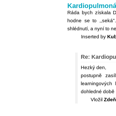
Kardiopulmonál
Ráda bych získala D
hodne se to ,,seká"
shlédnutí, a nyní to 
Inserted by
Kub
Re: Kardiopu
Hezký den,
postupně zasí
learningových
dohledné době p
Vložil
Zdeň