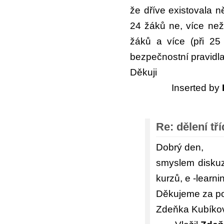
že dříve existovala n
24 žáků ne, více než
žáků a více (při 25
bezpečnostní pravidl
Děkuji
Inserted by
Re: dělení tř
Dobrý den,
smyslem diskuzn
kurzů, e -learn
Děkujeme za p
Zdeňka Kubíko