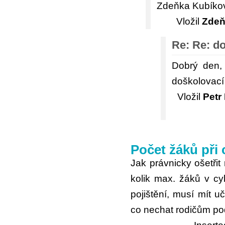
Zdeňka Kubíko
Vložil
Zdeň
Re: Re: d
Dobrý den,
doškolovací
Vložil
Petr
Počet žáků při 
Jak právnicky ošetřit
kolik max. žáků v cy
pojištění, musí mít uč
co nechat rodičům pod