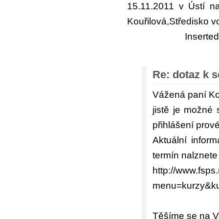
15.11.2011 v Ústí n
Kouřilová,Středisko v
Inserte
Re: dotaz k 
Vážená paní Ko
jistě je možné 
přihlášení prov
Aktuální infor
termín nalznete
http://www.fsp
menu=kurzy&kur
Těšíme se na Va