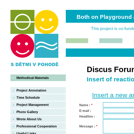
Both on Playground 
This project is co-fun
En
Discus Foru
Insert of reactio
Methodical Materials
Project Annotation
Insert a new ar
Time Schedule
Project Management
Name :
*
E-mail :
Photo Gallery
Headline :
Wrote About Us
Professional Cooperation
Message :
*
Useful Links