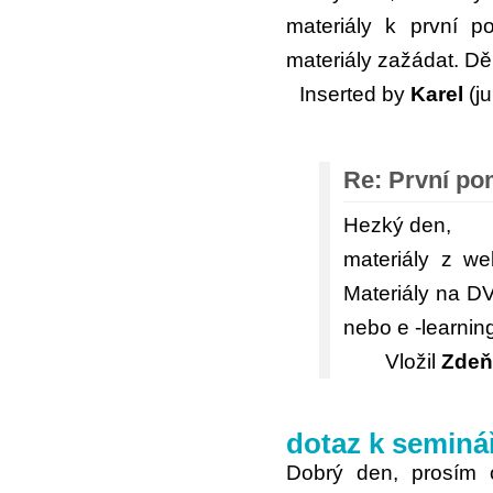
materiály k první p
materiály zažádat. Dě
Inserted by
Karel
(ju
Re: První po
Hezký den,
materiály z we
Materiály na D
nebo e -learnin
Vložil
Zdeň
dotaz k seminá
Dobrý den, prosím o