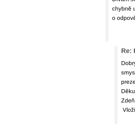
chybně 
o odpově
Re: 
Dobr
smys
preze
Děku
Zdeň
Vlož