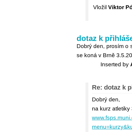
Vložil
Viktor P
dotaz k přihláše
Dobrý den, prosím o sd
se koná v Brně 3.5.20
Inserted by
Re: dotaz k p
Dobrý den,
na kurz atletik
www.fsps.muni.
menu=kurzy&kur