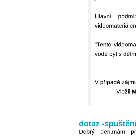
Hlavní podm
videomateriálem
"Tento videomat
vodě být s dětm
V případě zájmu
Vložil
M
dotaz -spuštění
Dobrý den,mám pr