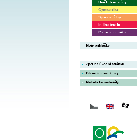
Umělé horostěny
Gymnastika
Sportovní hry
In-line brusle
Pádová technika
Moje přihlášky
Zpět na úvodní stránku
E-learningové kurzy
Metodické materiály