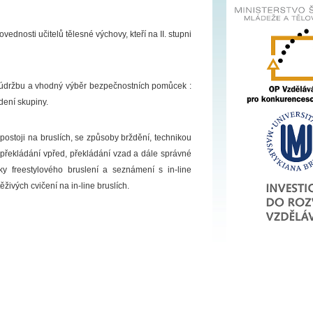
ednosti učitelů tělesné výchovy, kteří na II. stupni
h údržbu a vhodný výběr bezpečnostních pomůcek :
dení skupiny.
ostoji na bruslích, se způsoby brždění, technikou
, překládání vpřed, překládání vzad a dále správné
y freestylového bruslení a seznámení s in-line
živých cvičení na in-line bruslích.