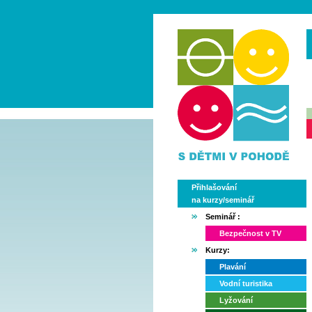
Přihlašování
na kurzy/seminář
Seminář :
Bezpečnost v TV
Kurzy:
Plavání
Vodní turistika
Lyžování