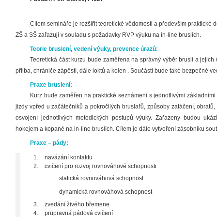
Cílem semináře je rozšířit teoretické vědomosti a především praktické dov
ZŠ a SŠ zařazují v souladu s požadavky RVP výuku na in-line bruslích.
Teorie bruslení, vedení výuky, prevence úrazů:
Teoretická část kurzu bude zaměřena na správný výběr bruslí a jejic
přilba, chrániče zápěstí, dále loktů a kolen . Součástí bude také bezpečné ve
Praxe bruslení:
Kurz bude zaměřen na praktické seznámení s jednotlivými základními p
jízdy vpřed u začátečníků a pokročilých bruslařů, způsoby zatáčení, obratů
osvojení jednotlivých metodických postupů výuky. Zařazeny budou ukázk
hokejem a kopané na in-line bruslích. Cílem je dále vytvoření zásobníku soutě
Praxe – pády:
navázání kontaktu
cvičení pro rozvoj rovnováhové schopnosti
statická rovnováhová schopnost
dynamická rovnováhová schopnost
zvedání živého břemene
průpravná pádová cvičení