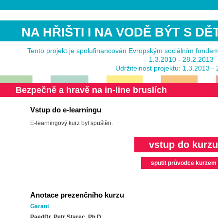
NA HŘIŠTI I NA VODĚ BÝT S D
Tento projekt je spolufinancován Evropským sociálním fonde
1.3.2010 - 28.2.2013
Udržitelnost projektu: 1.3.2013 -
Bezpečně a hravě na in-line bruslích
Vstup do e-learningu
E-learningový kurz byl spuštěn.
vstup do kurzu
sputit průvodce kurzem
Anotace prezenčního kurzu
Garant
PaedDr. Petr Starec, Ph.D.