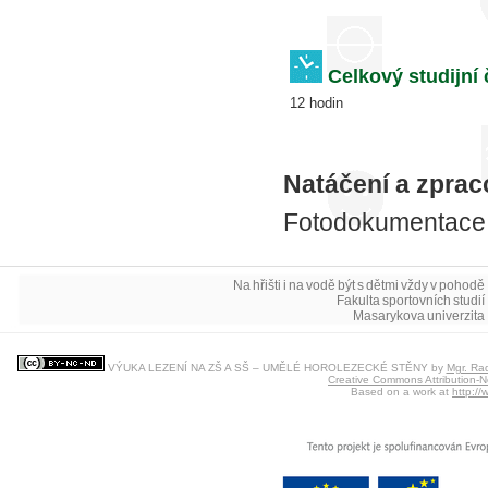
Celkový studijní 
12 hodin
Natáčení a zpraco
Fotodokumentace b
Na hřišti i na vodě být s dětmi vždy v pohodě 
Fakulta sportovních studií 
Masarykova univerzita 
VÝUKA LEZENÍ NA ZŠ A SŠ – UMĚLÉ HOROLEZECKÉ STĚNY
by
Mgr. Rad
Creative Commons Attribution-N
Based on a work at
http:/