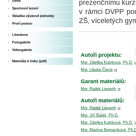
prezenčnímu kur
Úvod
Sportovní lezení
v rámci DVPP pod 
Skladba výukové jednotky
ZŠ, víceletých gym
První pomoc
Literatura
Fotogalerie
Videogalerie
Autoři projektu:
Materiály k tisku (pdf)
Mgr. Zdeňka Kubíková, Ph.D.
Mgr. Libuše Černá
Garant materiálů:
Mgr. Radek Lienerth
Autoři materiálů:
Mgr. Radek Lienerth
Mgr. Jiří Baláš, Ph.D.
Mgr. Zdeňka Kubíková, Ph.D.
Mgr. Martina Bernaciková, Ph.