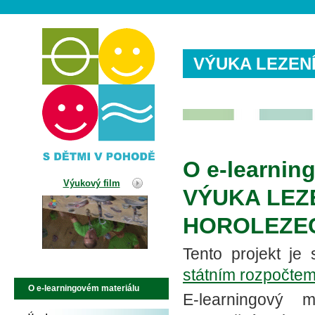
VÝUKA LEZENÍ
O e-learnin
Výukový film
VÝUKA LEZE
HOROLEZE
Tento projekt je
státním rozpočtem
O e-learningovém materiálu
E-learningový m