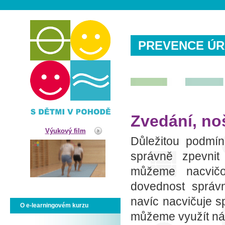
PREVENCE ÚR
Zvedání, no
Výukový film
Důležitou podmín
správně zpevnit
můžeme nacvičov
dovednost správ
navíc nacvičuje 
O e-learningovém kurzu
můžeme využít násl