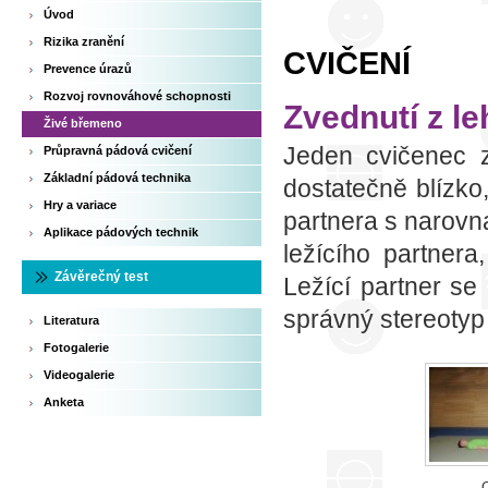
Úvod
Rizika zranění
CVIČENÍ
Prevence úrazů
Rozvoj rovnováhové schopnosti
Zvednutí z l
Živé břemeno
Jeden cvičenec z
Průpravná pádová cvičení
Základní pádová technika
dostatečně blízko
Hry a variace
partnera s narovn
Aplikace pádových technik
ležícího partnera
Závěrečný test
Ležící partner se 
správný stereoty
Literatura
Fotogalerie
Videogalerie
Anketa