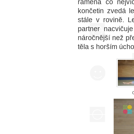
ramena co nejví
končetin zvedá le
stále v rovině. L
partner nacvičuj
náročnější než př
těla s horším úch