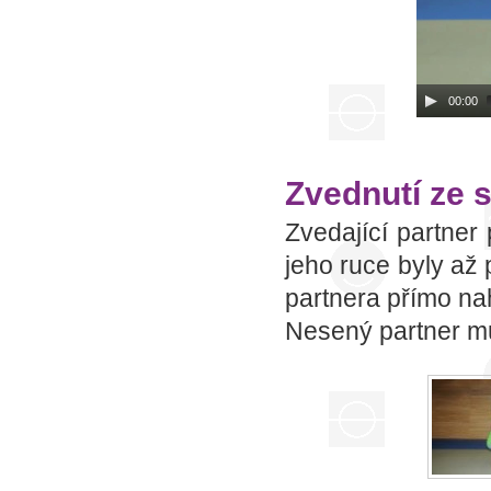
00:00
Zvednutí ze 
Zvedající partne
jeho ruce byly až
partnera přímo na
Nesený partner mu