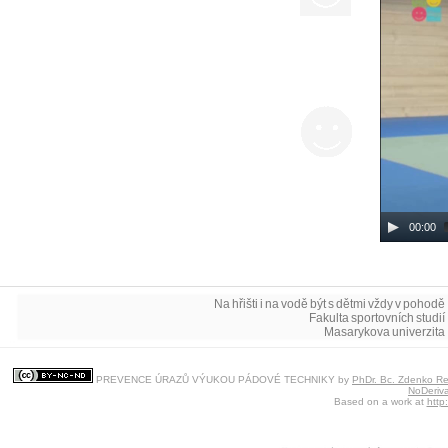
00:00
Na hřišti i na vodě být s dětmi vždy v pohodě 
Fakulta sportovních studií 
Masarykova univerzita 
PREVENCE ÚRAZŮ VÝUKOU PÁDOVÉ TECHNIKY
by
PhDr. Bc. Zdenko Reg
NoDeriva
Based on a work at
http