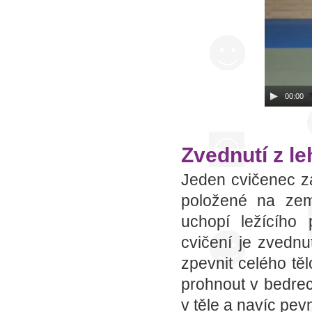
00:00
Zvednutí z l
Jeden cvičenec za
položené na zem
uchopí ležícího 
cvičení je zvednu
zpevnit celého těl
prohnout v bedrech
v těle a navíc pe