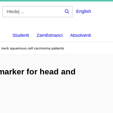
English
Hledej
...
Studenti
Zaměstnanci
Absolventi
d neck squamous cell carcinoma patients
marker for head and