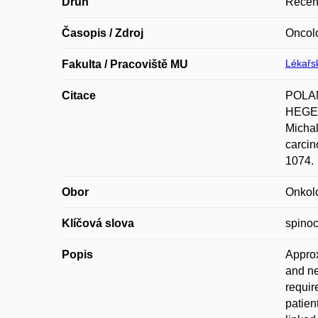
Druh
Recen
Časopis / Zdroj
Oncolo
Lékařsk
Fakulta / Pracoviště MU
Citace
POLAN
HEGER
Michal
carcin
1074.
Obor
Onkol
Klíčová slova
spinoc
Popis
Approx
and ne
requir
patien