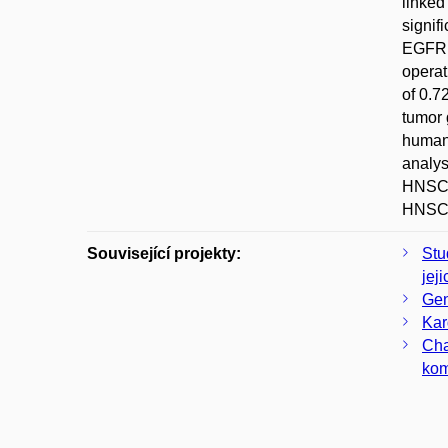
linked
signif
EGFR p
operat
of 0.7
tumor 
human 
analys
HNSCC 
HNSCC
Související projekty:
Stu
jej
Gen
Kar
Cha
kom