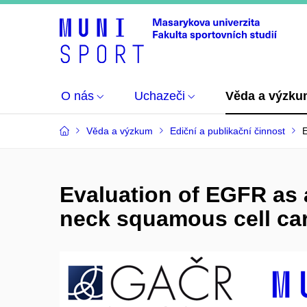
O nás
Uchazeči
Věda a výzk
Věda a výzkum
Ediční a publikační činnost
E
Evaluation of EGFR as 
neck squamous cell ca