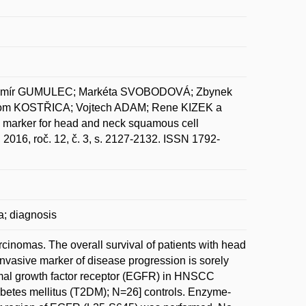
omír GUMULEC; Markéta SVOBODOVÁ; Zbynek
m KOSTŘICA; Vojtech ADAM; Rene KIZEK a
 marker for head and neck squamous cell
 2016, roč. 12, č. 3, s. 2127-2132. ISSN 1792-
a; diagnosis
inomas. The overall survival of patients with head
vasive marker of disease progression is sorely
ermal growth factor receptor (EGFR) in HNSCC
abetes mellitus (T2DM); N=26] controls. Enzyme-