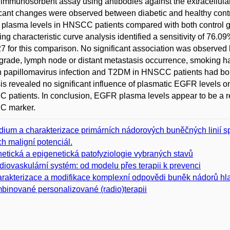
 immunosorbent assay using antibodies against the extracellu
icant changes were observed between diabetic and healthy contro
lasma levels in HNSCC patients compared with both control gr
ing characteristic curve analysis identified a sensitivity of 76.
27 for this comparison. No significant association was observ
grade, lymph node or distant metastasis occurrence, smoking ha
papillomavirus infection and T2DM in HNSCC patients had bord
is revealed no significant influence of plasmatic EGFR levels on
patients. In conclusion, EGFR plasma levels appear to be a rel
 marker.
dium a charakterizace primárních nádorových buněčných linií sp
ich maligní potenciál.
etická a epigenetická patofyziologie vybraných stavů
diovaskulární systém: od modelu přes terapii k prevenci
rakterizace a modifikace komplexní odpovědi buněk nádorů hlav
binované personalizované (radio)terapii