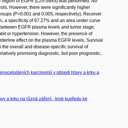
lar region of EGFR (L25-S645) was performed. No
ls. However, there were significantly higher
oups (P=0.001 and 0.005, respectively). Receiver
09%, a specificity of 67.27% and an area under curve
ed between EGFR plasma levels and tumor stage,
bit or hypertension. However, the presence of
erline effect on the plasma EGFR levels. Survival
 the overall and disease-specific survival of
atively promising diagnostic, but poor prognostic,
inocelulárních karcinomů v oblasti hlavy a krku a
y a krku na různá záření - krok kupředu ke