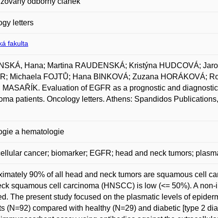
zovaný odborný článek
gy letters
á fakulta
SKÁ, Hana; Martina RAUDENSKÁ; Kristýna HUDCOVÁ; Jar
; Michaela FOJTŮ; Hana BINKOVÁ; Zuzana HORÁKOVÁ; Ro
 MASAŘÍK. Evaluation of EGFR as a prognostic and diagnostic
oma patients. Oncology letters. Athens: Spandidos Publications,
ogie a hematologie
ellular cancer; biomarker; EGFR; head and neck tumors; plasm
imately 90% of all head and neck tumors are squamous cell carc
ck squamous cell carcinoma (HNSCC) is low (<= 50%). A non-in
ed. The present study focused on the plasmatic levels of epid
ts (N=92) compared with healthy (N=29) and diabetic [type 2 di