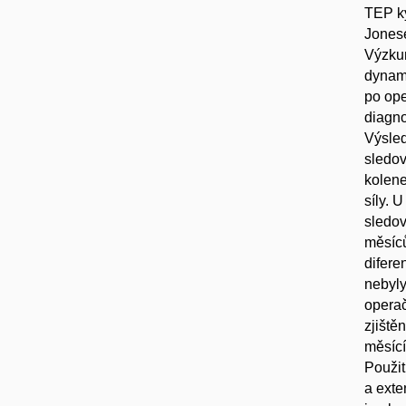
TEP ky
Jonese
Výzkum
dynamo
po ope
diagno
Výsled
sledov
kolene
síly. 
sledov
měsíců
difere
nebyly
operač
zjiště
měsící
Použit
a exte