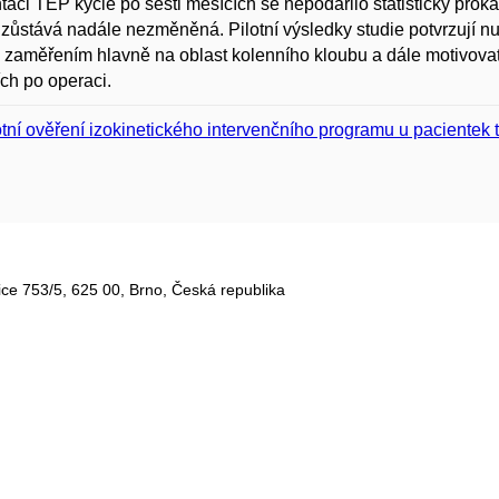
taci TEP kyčle po šesti měsících se nepodařilo statisticky prok
 zůstává nadále nezměněná. Pilotní výsledky studie potvrzují nut
e zaměřením hlavně na oblast kolenního kloubu a dále motivovat p
ch po operaci.
otní ověření izokinetického intervenčního programu u pacientek trp
ce 753/5​, 625 00, Brno, Česká republika