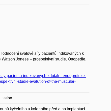
nocení svalové síly pacientů indikovaných k
e Watson Jonese – prospektivní studie. Ortopedie.
ily-pacientu-indikovanych-k-totalni-endoproteze-
pektivni-studie-evalution-of-the-muscular-
litation
loubů kyčelního a kolenního před a po implantací