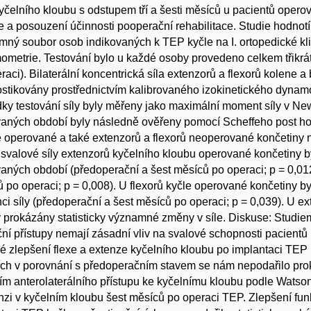
čelního kloubu s odstupem tří a šesti měsíců u pacientů opero
 a posouzení účinnosti pooperační rehabilitace. Studie hodnotí
ný soubor osob indikovaných k TEP kyčle na I. ortopedické kli
metrie. Testování bylo u každé osoby provedeno celkem třikrát
raci). Bilaterální koncentrická síla extenzorů a flexorů kolene a b
stikovány prostřednictvím kalibrovaného izokinetického dyn
ky testování síly byly měřeny jako maximální moment síly v New
aných období byly následně ověřeny pomocí Scheffeho post hoc 
 operované a také extenzorů a flexorů neoperované končetiny n
U svalové síly extenzorů kyčelního kloubu operované končetiny b
aných období (předoperační a šest měsíců po operaci; p = 0,012)
 po operaci; p = 0,008). U flexorů kyčle operované končetiny b
nci síly (předoperační a šest měsíců po operaci; p = 0,039). U 
 prokázány statisticky významné změny v síle. Diskuse: Studiem 
ní přístupy nemají zásadní vliv na svalové schopnosti pacientů
né zlepšení flexe a extenze kyčelního kloubu po implantaci TEP
ch v porovnání s předoperačním stavem se nám nepodařilo prokáz
ím anterolaterálního přístupu ke kyčelnímu kloubu podle Watson-
nzi v kyčelním kloubu šest měsíců po operaci TEP. Zlepšení fun