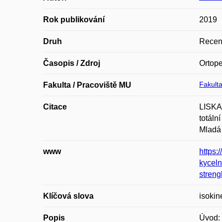
Rok publikování
2019
Druh
Recen
Časopis / Zdroj
Ortop
Fakulta
Fakulta / Pracoviště MU
Citace
LISKA
totáln
Mladá 
www
https:
kyceln
streng
Klíčová slova
isokin
Popis
Úvod: 