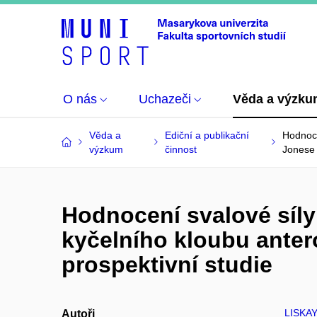
O nás
Uchazeči
Věda a výzk
Věda a
Ediční a publikační
Hodnoce
výzkum
činnost
Jonese 
Hodnocení svalové síly
kyčelního kloubu anter
prospektivní studie
LISKAY
Autoři