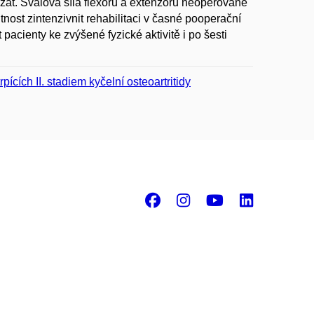
ázat. Svalová síla flexorů a extenzorů neoperované
nost zintenzivnit rehabilitaci v časné pooperační
acienty ke zvýšené fyzické aktivitě i po šesti
ících II. stadiem kyčelní osteoartritidy
Facebook
Instagram
Youtube
Linke