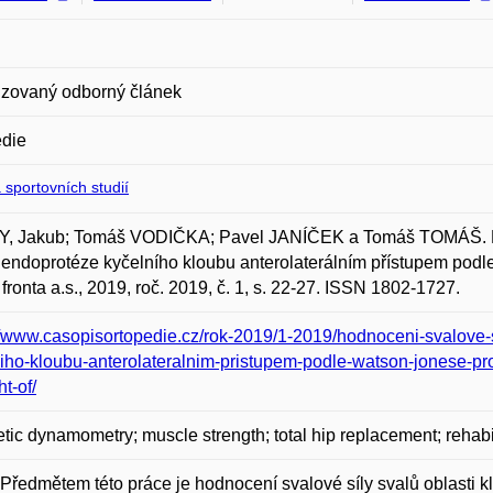
zovaný odborný článek
edie
 sportovních studií
Y, Jakub; Tomáš VODIČKA; Pavel JANÍČEK a Tomáš TOMÁŠ. Hod
í endoprotéze kyčelního kloubu anterolaterálním přístupem podl
fronta a.s., 2019, roč. 2019, č. 1, s. 22-27. ISSN 1802-1727.
//www.casopisortopedie.cz/rok-2019/1-2019/hodnoceni-svalove-s
iho-kloubu-anterolateralnim-pristupem-podle-watson-jonese-pros
ht-of/
etic dynamometry; muscle strength; total hip replacement; rehabi
Předmětem této práce je hodnocení svalové síly svalů oblasti k