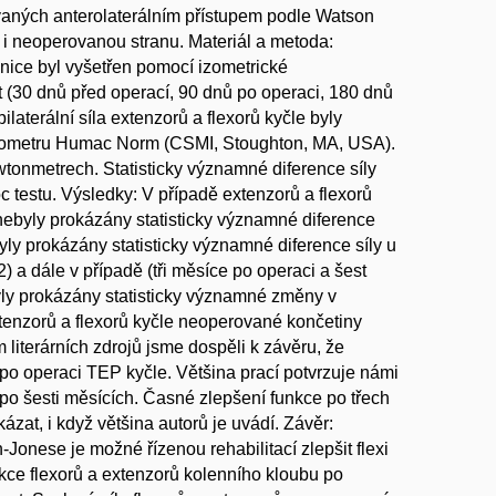
vaných anterolaterálním přístupem podle Watson
 i neoperovanou stranu. Materiál a metoda:
nice byl vyšetřen pomocí izometrické
 (30 dnů před operací, 90 dnů po operaci, 180 dnů
ilaterální síla extenzorů a flexorů kyčle byly
amometru Humac Norm (CSMI, Stoughton, MA, USA).
tonmetrech. Statisticky významné diference síly
testu. Výsledky: V případě extenzorů a flexorů
ebyly prokázány statisticky významné diference
yly prokázány statisticky významné diference síly u
 a dále v případě (tři měsíce po operaci a šest
yly prokázány statisticky významné změny v
extenzorů a flexorů kyčle neoperované končetiny
literárních zdrojů jsme dospěli k závěru, že
 po operaci TEP kyčle. Většina prací potvrzuje námi
 po šesti měsících. Časné zlepšení funkce po třech
at, i když většina autorů je uvádí. Závěr:
Jonese je možné řízenou rehabilitací zlepšit flexi
kce flexorů a extenzorů kolenního kloubu po