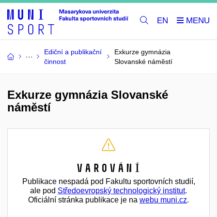
EN
Ediční a publikační
Exkurze gymnázia
činnost
Slovanské náměstí
Exkurze gymnázia Slovanské
náměstí
Varování
Publikace nespadá pod Fakultu sportovních studií,
ale pod
Středoevropský technologický institut
.
Oficiální stránka publikace je na
webu muni.cz
.