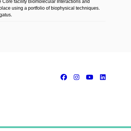
 Core facility Biomolecular Interactions and
place using a portfolio of biophysical techniques.
gatus.
Facebook
Instagram
Youtube
Linke