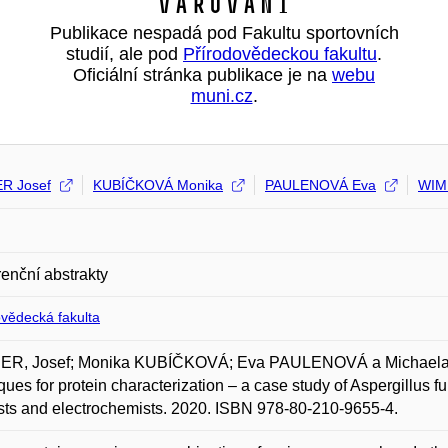
Varování
Publikace nespadá pod Fakultu sportovních
studií, ale pod
Přírodovědeckou fakultu
.
Oficiální stránka publikace je na
webu
muni.cz
.
R Josef
KUBÍČKOVÁ Monika
PAULENOVÁ Eva
WIM
enční abstrakty
ovědecká fakulta
R, Josef; Monika KUBÍČKOVÁ; Eva PAULENOVÁ a Michaela 
ques for protein characterization – a case study of Aspergillus f
ts and electrochemists. 2020. ISBN 978-80-210-9655-4.