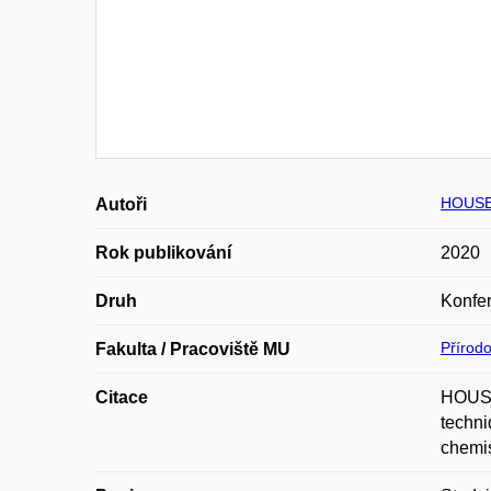
HOUSE
Autoři
Rok publikování
2020
Druh
Konfer
Přírod
Fakulta / Pracoviště MU
Citace
HOUSE
techni
chemis