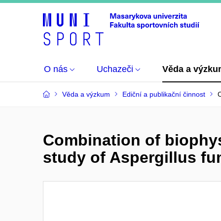
O nás
Uchazeči
Věda a výzk
Věda a výzkum
Ediční a publikační činnost
C
Combination of biophysi
study of Aspergillus fu