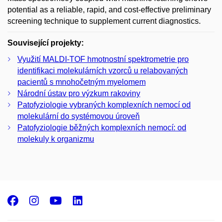
potential as a reliable, rapid, and cost-effective preliminary
screening technique to supplement current diagnostics.
Související projekty:
Využití MALDI-TOF hmotnostní spektrometrie pro
identifikaci molekulárních vzorců u relabovaných
pacientů s mnohočetným myelomem
Národní ústav pro výzkum rakoviny
Patofyziologie vybraných komplexních nemocí od
molekulární do systémovou úroveň
Patofyziologie běžných komplexních nemocí: od
molekuly k organizmu
Facebook
Instagram
Youtube
LinkedIn