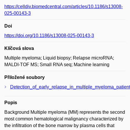
https://celldiv.biomedcentral.com/articles/10.1186/s13008-
025-00143-3
Doi
https://doi.org/10.1186/s13008-025-00143-3
Klíčová slova
Multiple myeloma; Liquid biopsy; Relapse microRNA;
MALDI-TOF MS; Small RNA seq; Machine learning
Přiložené soubory
Detection_of_early_relapse_in_multiple_myeloma_patient
Popis
Background Multiple myeloma (MM) represents the second
most common hematological malignancy characterized by
the infiltration of the bone marrow by plasma cells that