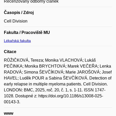
Recenzovaný odborný článek
Časopis / Zdroj
Cell Division
Fakulta / Pracoviště MU
Lékařská fakulta
Citace
RŮŽIČKOVÁ, Tereza; Monika VLACHOVÁ; Lukáš
PEČINKA; Monika BRYCHTOVÁ; Marek VEČEŘA; Lenka
RADOVÁ; Simona ŠEVČÍKOVÁ; Marie JAROŠOVÁ; Josef
HAVEL; Luděk POUR a Sabina ŠEVČÍKOVÁ. Detection of
early relapse in multiple myeloma patients. Cell Division.
LONDON: BMC, 2025, roč. 20, č. 1, s. 1-11. ISSN 1747-
1028. Dostupné z: https://doi.org/10.1186/s13008-025-
00143-3.
www