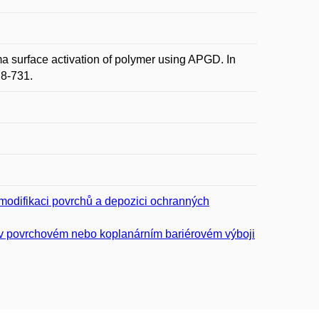
surface activation of polymer using APGD. In
28-731.
modifikaci povrchů a depozici ochranných
 v povrchovém nebo koplanárním bariérovém výboji