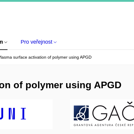
um
Pro veřejnost
lasma surface activation of polymer using APGD
ion of polymer using APGD