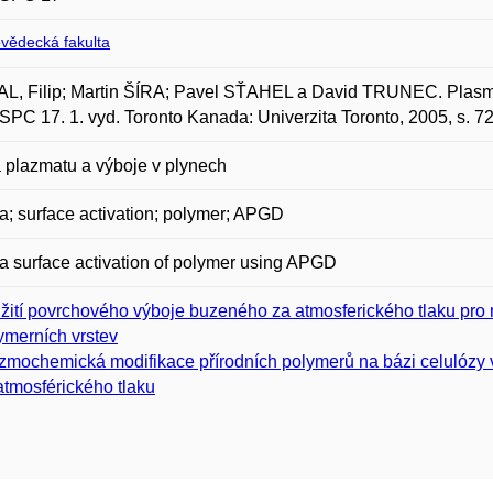
ovědecká fakulta
, Filip; Martin ŠÍRA; Pavel SŤAHEL a David TRUNEC. Plasma 
ISPC 17. 1. vyd. Toronto Kanada: Univerzita Toronto, 2005, s. 7
 plazmatu a výboje v plynech
; surface activation; polymer; APGD
 surface activation of polymer using APGD
žití povrchového výboje buzeného za atmosferického tlaku pro 
ymerních vrstev
zmochemická modifikace přírodních polymerů na bázi celulózy
atmosférického tlaku