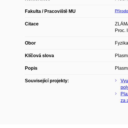
Přírod
Fakulta / Pracoviště MU
Citace
ZLÁMAL
Proc. 
Obor
Fyzika
Klíčová slova
Plasma
Popis
Plasma
Související projekty:
Vyu
pol
Pla
za 