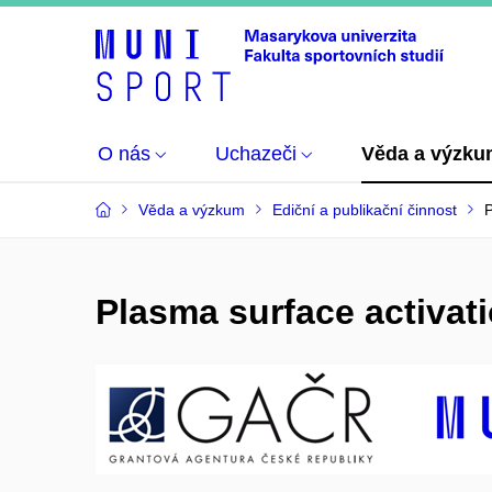
O nás
Uchazeči
Věda a výzk
Věda a výzkum
Ediční a publikační činnost
P
Plasma surface activat