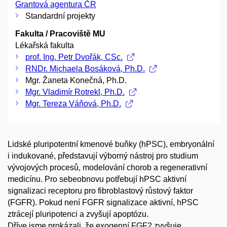
Grantová agentura ČR
Standardní projekty
Fakulta / Pracoviště MU
Lékařská fakulta
prof. Ing. Petr Dvořák, CSc.
RNDr. Michaela Bosáková, Ph.D.
Mgr. Žaneta Konečná, Ph.D.
Mgr. Vladimír Rotrekl, Ph.D.
Mgr. Tereza Váňová, Ph.D.
Lidské pluripotentní kmenové buňky (hPSC), embryonální
i indukované, představují výborný nástroj pro studium
vývojových procesů, modelování chorob a regenerativní
medicínu. Pro sebeobnovu potřebují hPSC aktivní
signalizaci receptoru pro fibroblastový růstový faktor
(FGFR). Pokud není FGFR signalizace aktivní, hPSC
ztrácejí pluripotenci a zvyšují apoptózu.
Dříve jsme prokázali, že exogenní FGF2 zvyšuje