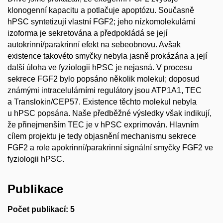
klonogenní kapacitu a potlačuje apoptózu. Současně
hPSC syntetizují vlastní FGF2; jeho nízkomolekulární
izoforma je sekretována a předpokládá se její
autokrinní/parakrinní efekt na sebeobnovu. Avšak
existence takovéto smyčky nebyla jasně prokázána a její
další úloha ve fyziologii hPSC je nejasná. V procesu
sekrece FGF2 bylo popsáno několik molekul; doposud
známými intracelulárními regulátory jsou ATP1A1, TEC
a Translokin/CEP57. Existence těchto molekul nebyla
u hPSC popsána. Naše předběžné výsledky však indikují,
že přinejmenším TEC je v hPSC exprimován. Hlavním
cílem projektu je tedy objasnění mechanismu sekrece
FGF2 a role apokrinní/parakrinní signální smyčky FGF2 ve
fyziologii hPSC.
Publikace
Počet publikací: 5