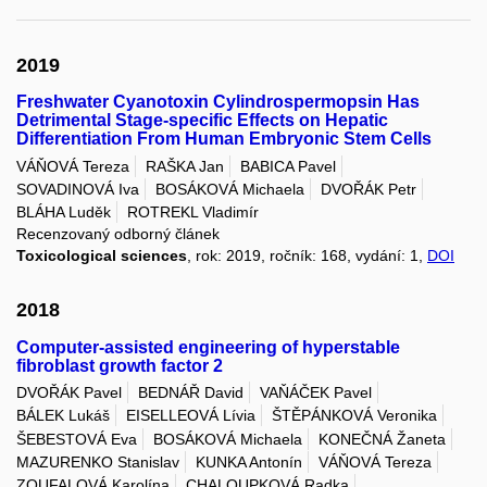
2019
Freshwater Cyanotoxin Cylindrospermopsin Has
Detrimental Stage-specific Effects on Hepatic
Differentiation From Human Embryonic Stem Cells
VÁŇOVÁ Tereza
RAŠKA Jan
BABICA Pavel
SOVADINOVÁ Iva
BOSÁKOVÁ Michaela
DVOŘÁK Petr
BLÁHA Luděk
ROTREKL Vladimír
Recenzovaný odborný článek
Toxicological sciences
, rok: 2019, ročník: 168, vydání: 1,
DOI
2018
Computer-assisted engineering of hyperstable
fibroblast growth factor 2
DVOŘÁK Pavel
BEDNÁŘ David
VAŇÁČEK Pavel
BÁLEK Lukáš
EISELLEOVÁ Lívia
ŠTĚPÁNKOVÁ Veronika
ŠEBESTOVÁ Eva
BOSÁKOVÁ Michaela
KONEČNÁ Žaneta
MAZURENKO Stanislav
KUNKA Antonín
VÁŇOVÁ Tereza
ZOUFALOVÁ Karolína
CHALOUPKOVÁ Radka