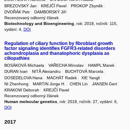
BREZOVSKÝ Jan
KREJČÍ Pavel
PROKOP Zbyněk
DVOŘÁK Petr
DAMBORSKÝ Jiří
Recenzovaný odborný článek
Biotechnology and Bioengineering
, rok: 2018, ročník: 115,
vydání: 4,
DOI
Regulation of ciliary function by fibroblast growth
factor signaling identifies FGFR3-related disorders
achondroplasia and thanatophoric dysplasia as
ciliopathies
BOSÁKOVÁ Michaela
VAŘECHA Miroslav
HAMPL Marek
DURAN Ivan
NITĂ Alexandru
BUCHTOVÁ Marcela
DOSEDELOVA Hana
MACHÁT Radek
XIE Yangli
NI Zhenhong
MARTIN Jorge H.
CHEN Lin
JANSEN Gert
KRAKOW Deborah
KREJČÍ Pavel
Recenzovaný odborný článek
Human molecular genetics
, rok: 2018, ročník: 27, vydání: 6,
DOI
2017