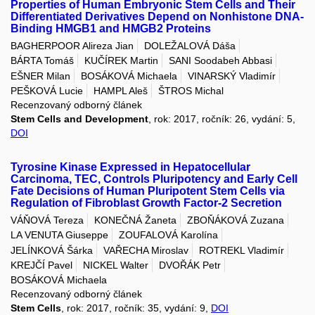
Properties of Human Embryonic Stem Cells and Their
Differentiated Derivatives Depend on Nonhistone DNA-
Binding HMGB1 and HMGB2 Proteins
BAGHERPOOR Alireza Jian
DOLEŽALOVÁ Dáša
BÁRTA Tomáš
KUČÍREK Martin
SANI Soodabeh Abbasi
EŠNER Milan
BOSÁKOVÁ Michaela
VINARSKÝ Vladimír
PEŠKOVÁ Lucie
HAMPL Aleš
ŠTROS Michal
Recenzovaný odborný článek
Stem Cells and Development
, rok: 2017, ročník: 26, vydání: 5,
DOI
Tyrosine Kinase Expressed in Hepatocellular
Carcinoma, TEC, Controls Pluripotency and Early Cell
Fate Decisions of Human Pluripotent Stem Cells via
Regulation of Fibroblast Growth Factor-2 Secretion
VÁŇOVÁ Tereza
KONEČNÁ Žaneta
ZBOŇÁKOVÁ Zuzana
LA VENUTA Giuseppe
ZOUFALOVÁ Karolína
JELÍNKOVÁ Šárka
VAŘECHA Miroslav
ROTREKL Vladimír
KREJČÍ Pavel
NICKEL Walter
DVOŘÁK Petr
BOSÁKOVÁ Michaela
Recenzovaný odborný článek
Stem Cells
, rok: 2017, ročník: 35, vydání: 9,
DOI