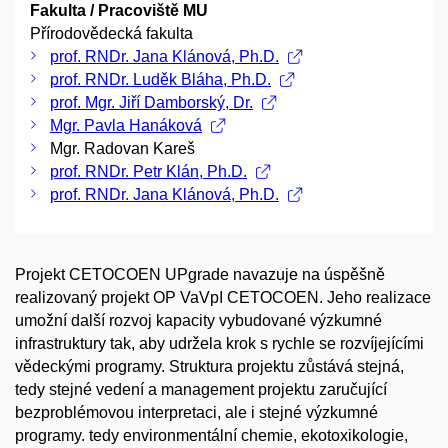
Fakulta / Pracoviště MU
Přírodovědecká fakulta
prof. RNDr. Jana Klánová, Ph.D.
prof. RNDr. Luděk Bláha, Ph.D.
prof. Mgr. Jiří Damborský, Dr.
Mgr. Pavla Hanáková
Mgr. Radovan Kareš
prof. RNDr. Petr Klán, Ph.D.
prof. RNDr. Jana Klánová, Ph.D.
Projekt CETOCOEN UPgrade navazuje na úspěšně
realizovaný projekt OP VaVpI CETOCOEN. Jeho realizace
umožní další rozvoj kapacity vybudované výzkumné
infrastruktury tak, aby udržela krok s rychle se rozvíjejícími
vědeckými programy. Struktura projektu zůstává stejná,
tedy stejné vedení a management projektu zaručující
bezproblémovou interpretaci, ale i stejné výzkumné
programy. tedy environmentální chemie, ekotoxikologie,