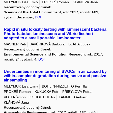
MELYMUK Lisa Emily
PROKEŠ Roman
KLÁNOVÁ Jana
Recenzovaný odborný článek
Science of the Total Environment
, rok: 2017, ročník: 609,
vydání: December,
DOI
Rapid in situ toxicity testing with luminescent bacteria
Photorhabdus luminescens and Vibrio fischeri
adapted to a small portable luminometer
MASNER Petr
JAVŮRKOVÁ Barbora
BLÁHA Luděk
Recenzovaný odborný článek
Environmental Science and Pollution Research
, rok: 2017,
ročník: 24, vydání: 4,
DOI
Uncertainties in monitoring of SVOCs in air caused by
within-sampler degradation during active and passive
air sampling
MELYMUK Lisa Emily
BOHLIN-NIZZETTO Pernilla
PROKEŠ Roman
KUKUČKA Petr
PŘIBYLOVÁ Petra
VOJTA Šimon
KOHOUTEK Jiří
LAMMEL Gerhard
KLÁNOVÁ Jana
Recenzovaný odborný článek
Atmospheric Environment
, rok: 2017, ročník: 167, vydání: