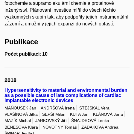
fotochemie a supramolekulární chemie a proteinové
inženýrství. Plánovaní investice mířií do všech těchto
výzkumných skupin tak, aby podpořily jejich instrumentální
zázemí a umožnily jejich expanzi do nových oblastí.
Publikace
Počet publikací: 10
2018
Hypersensitivity to material and environmental burden
as a possible cause of late complications of cardiac
implantable electronic devices
MAŇOUSEK Jan
ANDRŠOVÁ Irena
STEJSKAL Vera
VLAŠÍNOVÁ Jitka
SEPŠI Milan
KUTA Jan
KLÁNOVÁ Jana
MAZÍK Michal
JARKOVSKÝ Jiří
ŠNAJDROVÁ Lenka
BENEŠOVÁ Klára
NOVOTNÝ Tomáš
ZADÁKOVÁ Andrea
ŠPINAR Jindřich