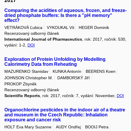
2017
Comparing the acidities of aqueous, frozen, and freeze-
dried phosphate buffers: Is there a "pH memory"
effect?
VETRÁKOVÁ Ľubica
VYKOUKAL Vít
HEGER Dominik
Recenzovaný odborný článek
International Journal of Pharmaceutics
, rok: 2017, ročník: 530,
vydání: 1-2,
DOI
Exploration of Protein Unfolding by Modelling
Calorimetry Data from Reheating
MAZURENKO Stanislav
KUNKA Antonín
BEERENS Koen
JOHNSON Christopher M.
DAMBORSKÝ Jiří
PROKOP Zbyněk
Recenzovaný odborný článek
Scientific Reports
, rok: 2017, ročník: 7, vydání: November,
DOI
Organochlorine pesticides in the indoor air of a theatre
and museum in the Czech Republic: Inhalation
exposure and cancer risk
HOLT Eva Mary Suzanne
AUDY Ondřej
BOOIJ Petra