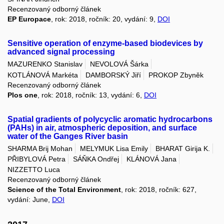
Recenzovaný odborný článek
EP Europace
, rok: 2018, ročník: 20, vydání: 9,
DOI
Sensitive operation of enzyme-based biodevices by
advanced signal processing
MAZURENKO Stanislav
NEVOLOVÁ Šárka
KOTLÁNOVÁ Markéta
DAMBORSKÝ Jiří
PROKOP Zbyněk
Recenzovaný odborný článek
Plos one
, rok: 2018, ročník: 13, vydání: 6,
DOI
Spatial gradients of polycyclic aromatic hydrocarbons
(PAHs) in air, atmospheric deposition, and surface
water of the Ganges River basin
SHARMA Brij Mohan
MELYMUK Lisa Emily
BHARAT Girija K.
PŘIBYLOVÁ Petra
SÁŇKA Ondřej
KLÁNOVÁ Jana
NIZZETTO Luca
Recenzovaný odborný článek
Science of the Total Environment
, rok: 2018, ročník: 627,
vydání: June,
DOI