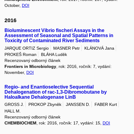
October,
DOI
2016
Bioluminescent Vibrio fischeri Assays in the
Assessment of Seasonal and Spatial Patterns in
Toxicity of Contaminated River Sediments
JARQUE ORTIZ Sergio
MASNER Petr
KLÁNOVÁ Jana
PROKEŠ Roman
BLÁHA Luděk
Recenzovaný odborný článek
Frontiers in Microbiology
, rok: 2016, ročník: 7, vydání:
November,
DOI
Regio- and Enantioselective Sequential
Dehalogenation of rac-1,3-Dibromobutane by
Haloalkane Dehalogenase LinB
GROSS J.
PROKOP Zbyněk
JANSSEN D.
FABER Kurt
HALL M.
Recenzovaný odborný článek
CHEMBIOCHEM
, rok: 2016, ročník: 17, vydání: 15,
DOI