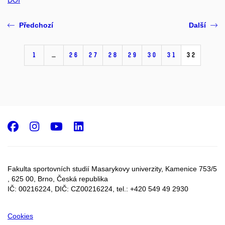
DOI
Předchozí
Další
1
…
26
27
28
29
30
31
32
Facebook
Instagram
Youtube
LinkedIn
Fakulta sportovních studií Masarykovy univerzity, Kamenice 753/5​
, 625 00, Brno, Česká republika
IČ: 00216224, DIČ: CZ00216224, tel.: +420 549 49 2930
Cookies