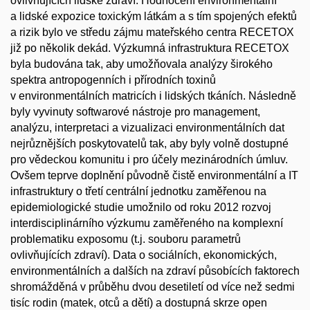
ovlivňujících lidské zdraví. Hodnocení environmentální
a lidské expozice toxickým látkám a s tím spojených efektů
a rizik bylo ve středu zájmu mateřského centra RECETOX
již po několik dekád. Výzkumná infrastruktura RECETOX
byla budována tak, aby umožňovala analýzy širokého
spektra antropogenních i přírodních toxinů
v environmentálních matricích i lidských tkáních. Následně
byly vyvinuty softwarové nástroje pro management,
analýzu, interpretaci a vizualizaci environmentálních dat
nejrůznějších poskytovatelů tak, aby byly volně dostupné
pro vědeckou komunitu i pro účely mezinárodních úmluv.
Ovšem teprve doplnění původně čistě environmentální a IT
infrastruktury o třetí centrální jednotku zaměřenou na
epidemiologické studie umožnilo od roku 2012 rozvoj
interdisciplinárního výzkumu zaměřeného na komplexní
problematiku exposomu (t.j. souboru parametrů
ovlivňujících zdraví). Data o sociálních, ekonomických,
environmentálních a dalších na zdraví působících faktorech
shromážděná v průběhu dvou desetiletí od více než sedmi
tisíc rodin (matek, otců a dětí) a dostupná skrze open