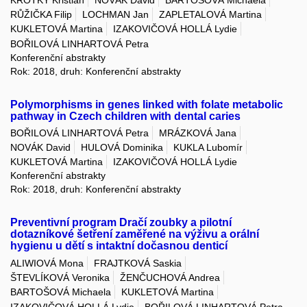
RŮŽIČKA Filip
LOCHMAN Jan
ZAPLETALOVÁ Martina
KUKLETOVÁ Martina
IZAKOVIČOVÁ HOLLÁ Lydie
BOŘILOVÁ LINHARTOVÁ Petra
Konferenční abstrakty
Rok: 2018, druh: Konferenční abstrakty
Polymorphisms in genes linked with folate metabolic
pathway in Czech children with dental caries
BOŘILOVÁ LINHARTOVÁ Petra
MRÁZKOVÁ Jana
NOVÁK David
HULOVÁ Dominika
KUKLA Lubomír
KUKLETOVÁ Martina
IZAKOVIČOVÁ HOLLÁ Lydie
Konferenční abstrakty
Rok: 2018, druh: Konferenční abstrakty
Preventivní program Dračí zoubky a pilotní
dotazníkové šetření zaměřené na výživu a orální
hygienu u dětí s intaktní dočasnou denticí
ALIWIOVÁ Mona
FRAJTKOVÁ Saskia
ŠTEVLÍKOVÁ Veronika
ŽENČUCHOVÁ Andrea
BARTOŠOVÁ Michaela
KUKLETOVÁ Martina
IZAKOVIČOVÁ HOLLÁ Lydie
BOŘILOVÁ LINHARTOVÁ Petra