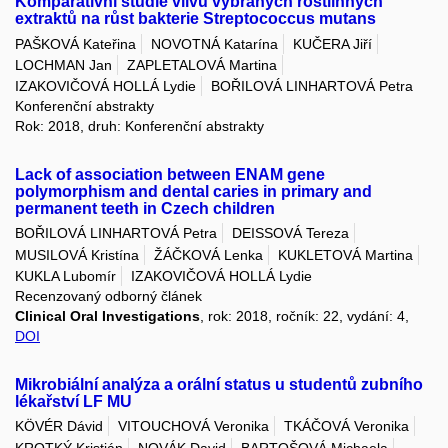
Komparativní studie vlivu vybraných rostlinných
extraktů na růst bakterie Streptococcus mutans
PAŠKOVÁ Kateřina
NOVOTNÁ Katarína
KUČERA Jiří
LOCHMAN Jan
ZAPLETALOVÁ Martina
IZAKOVIČOVÁ HOLLÁ Lydie
BOŘILOVÁ LINHARTOVÁ Petra
Konferenční abstrakty
Rok: 2018, druh: Konferenční abstrakty
Lack of association between ENAM gene
polymorphism and dental caries in primary and
permanent teeth in Czech children
BOŘILOVÁ LINHARTOVÁ Petra
DEISSOVÁ Tereza
MUSILOVÁ Kristína
ŽÁČKOVÁ Lenka
KUKLETOVÁ Martina
KUKLA Lubomír
IZAKOVIČOVÁ HOLLÁ Lydie
Recenzovaný odborný článek
Clinical Oral Investigations
, rok: 2018, ročník: 22, vydání: 4,
DOI
Mikrobiální analýza a orální status u studentů zubního
lékařství LF MU
KÖVÉR Dávid
VITOUCHOVÁ Veronika
TKÁČOVÁ Veronika
KROTKÝ Kristián
NOVÁK David
BARTOŠOVÁ Michaela