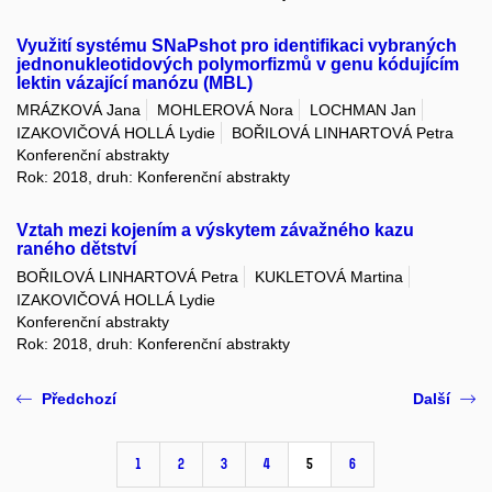
Využití systému SNaPshot pro identifikaci vybraných
jednonukleotidových polymorfizmů v genu kódujícím
lektin vázající manózu (MBL)
MRÁZKOVÁ Jana
MOHLEROVÁ Nora
LOCHMAN Jan
IZAKOVIČOVÁ HOLLÁ Lydie
BOŘILOVÁ LINHARTOVÁ Petra
Konferenční abstrakty
Rok: 2018, druh: Konferenční abstrakty
Vztah mezi kojením a výskytem závažného kazu
raného dětství
BOŘILOVÁ LINHARTOVÁ Petra
KUKLETOVÁ Martina
IZAKOVIČOVÁ HOLLÁ Lydie
Konferenční abstrakty
Rok: 2018, druh: Konferenční abstrakty
Předchozí
Další
1
2
3
4
5
6