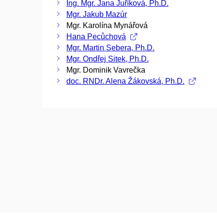
Ing. Mgr. Jana Juříková, Ph.D.
Mgr. Jakub Mazúr
Mgr. Karolína Mynářová
Hana Pecůchová
Mgr. Martin Sebera, Ph.D.
Mgr. Ondřej Sitek, Ph.D.
Mgr. Dominik Vavrečka
doc. RNDr. Alena Žákovská, Ph.D.