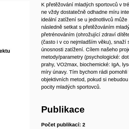
K přetěžování mladých sportovců v tré
ne vždy dostatečně odhadne míru inten
ideální zatížení se u jednotlivců může
následně setkat s přetěžováním mlad
přetrénováním (ohrožující zdraví dítět
(často i v co nejmladším věku), snaží 
únosnosti zatížení. Cílem našeho proje
jektu
metody/parametry (psychologické: dot
prahy, VO2max, biochemické: IgA, lyso
míry únavy. Tím bychom rádi pomohli 
objektivních metod, pokud si nebudou 
pocity mladých sportovců.
Publikace
Počet publikací: 2