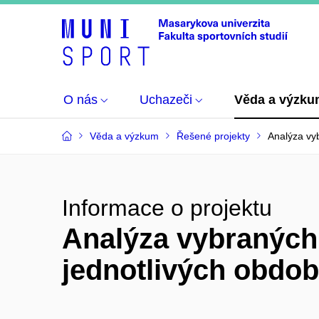
O nás
Uchazeči
Věda a výzk
Věda a výzkum
Řešené projekty
Analýza vyb
Informace o projektu
Analýza vybraných 
jednotlivých obdob