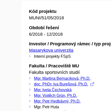
Kód projektu
MUNI/51/05/2018
Období řešení
6/2018 - 12/2018
Investor / Programový rámec / typ pro
Masarykova univerzita
Interní projekty FSpS
Fakulta / Pracoviště MU
Fakulta sportovních studií
Mgr. Martina Bernaciková, Ph.D.
doc. PhDr. Iva Burešová, Ph.D.
Mgr. Iveta Čechovská
Mgr. Vojtěch Grün, Ph.D.
Mgr. Petr Hedbávný, Ph.D.
Mgr. Petr Huta