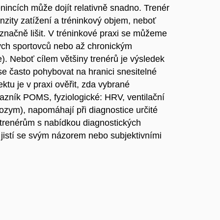
nincích může dojít relativně snadno. Trenér
zity zatížení a tréninkový objem, neboť
 značně lišit. V tréninkové praxi se můžeme
ých sportovců nebo až chronickým
e). Neboť cílem většiny trenérů je výsledek
se často pohybovat na hranici snesitelné
ktu je v praxi ověřit, zda vybrané
azník POMS, fyziologické: HRV, ventilační
zym), napomáhají při diagnostice určité
trenérům s nabídkou diagnostických
jistí se svým názorem nebo subjektivními