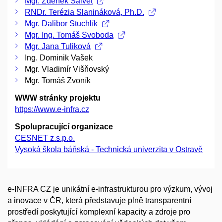
Mgr. Zdeněk Salvet
RNDr. Terézia Slanináková, Ph.D.
Mgr. Dalibor Stuchlík
Mgr. Ing. Tomáš Svoboda
Mgr. Jana Tuliková
Ing. Dominik Vašek
Mgr. Vladimír Višňovský
Mgr. Tomáš Zvoník
WWW stránky projektu
https://www.e-infra.cz
Spolupracující organizace
CESNET z.s.p.o.
Vysoká škola báňská - Technická univerzita v Ostravě
e-INFRA CZ je unikátní e-infrastrukturou pro výzkum, vývoj
a inovace v ČR, která představuje plně transparentní
prostředí poskytující komplexní kapacity a zdroje pro