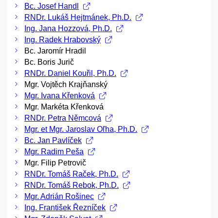
Bc. Josef Handl
RNDr. Lukáš Hejtmánek, Ph.D.
Ing. Jana Hozzová, Ph.D.
Ing. Radek Hrabovský
Bc. Jaromír Hradil
Bc. Boris Jurič
RNDr. Daniel Kouřil, Ph.D.
Mgr. Vojtěch Krajňanský
Mgr. Ivana Křenková
Mgr. Markéta Křenková
RNDr. Petra Němcová
Mgr. et Mgr. Jaroslav Oľha, Ph.D.
Bc. Jan Pavlíček
Mgr. Radim Peša
Mgr. Filip Petrovič
RNDr. Tomáš Raček, Ph.D.
RNDr. Tomáš Rebok, Ph.D.
Mgr. Adrián Rošinec
Ing. František Řezníček