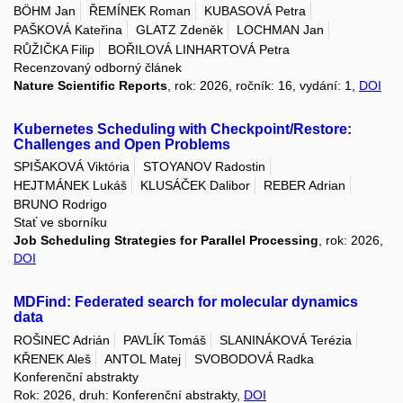
BÖHM Jan
ŘEMÍNEK Roman
KUBASOVÁ Petra
PAŠKOVÁ Kateřina
GLATZ Zdeněk
LOCHMAN Jan
RŮŽIČKA Filip
BOŘILOVÁ LINHARTOVÁ Petra
Recenzovaný odborný článek
Nature Scientific Reports
, rok: 2026, ročník: 16, vydání: 1,
DOI
Kubernetes Scheduling with Checkpoint/Restore:
Challenges and Open Problems
SPIŠAKOVÁ Viktória
STOYANOV Radostin
HEJTMÁNEK Lukáš
KLUSÁČEK Dalibor
REBER Adrian
BRUNO Rodrigo
Stať ve sborníku
Job Scheduling Strategies for Parallel Processing
, rok: 2026,
DOI
MDFind: Federated search for molecular dynamics
data
ROŠINEC Adrián
PAVLÍK Tomáš
SLANINÁKOVÁ Terézia
KŘENEK Aleš
ANTOL Matej
SVOBODOVÁ Radka
Konferenční abstrakty
Rok: 2026, druh: Konferenční abstrakty,
DOI