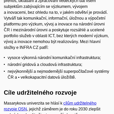
přenos, ukládání a zpracování vědeckých dat všem
subjektům zabývajícím se výzkumem, vývojem
a inovacemi, bez ohledu na to, v jakém odvětví je provádí.
Vytváří tak komunikační, informační, úložnou a výpočetní
platformu pro výzkum, vývoj a inovace na národní úrovni
ČR i mezinárodní úrovni a poskytuje rozsáhlé a ucelené
portfolio služeb v oblasti ICT, bez kterých moderní výzkum,
vývoj a inovace nemohou být realizovány. Mezi hlavní
složky e INFRA CZ patří:
vysoce výkonná národní komunikační infrastruktura;
národní gridová a cloudová infrastruktura;
nejvýkonnější a nejmodernější superpočítačové systémy
ČR a • velkokapacitní datová úložiště.
Cíle udržitelného rozvoje
Masarykova univerzita se hlásí k
cílům udržitelného
rozvoje OSN
, jejichž záměrem je do roku 2030 zlepšit