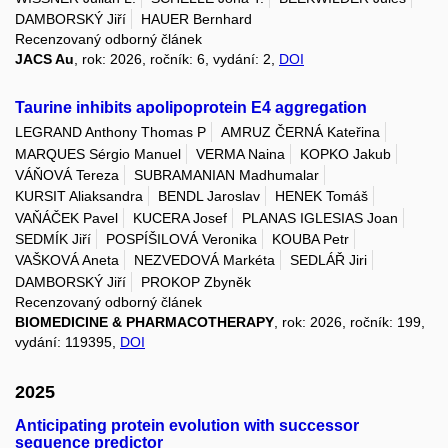
DAMBORSKÝ Jiří
HAUER Bernhard
Recenzovaný odborný článek
JACS Au
, rok: 2026, ročník: 6, vydání: 2,
DOI
Taurine inhibits apolipoprotein E4 aggregation
LEGRAND Anthony Thomas P
AMRUZ ČERNÁ Kateřina
MARQUES Sérgio Manuel
VERMA Naina
KOPKO Jakub
VÁŇOVÁ Tereza
SUBRAMANIAN Madhumalar
KURSIT Aliaksandra
BENDL Jaroslav
HENEK Tomáš
VAŇÁČEK Pavel
KUCERA Josef
PLANAS IGLESIAS Joan
SEDMÍK Jiří
POSPÍŠILOVÁ Veronika
KOUBA Petr
VAŠKOVÁ Aneta
NEZVEDOVÁ Markéta
SEDLÁŘ Jiri
DAMBORSKÝ Jiří
PROKOP Zbyněk
Recenzovaný odborný článek
BIOMEDICINE & PHARMACOTHERAPY
, rok: 2026, ročník: 199,
vydání: 119395,
DOI
2025
Anticipating protein evolution with successor
sequence predictor