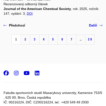
Recenzovaný odborný článek
Journal of the American Chemical Society
, rok: 2025, ročník:
147, vydání: 3,
DOI
Předchozí
Další
1
2
3
4
5
6
7
…
29
Facebook
Instagram
Youtube
LinkedIn
Fakulta sportovních studií Masarykovy univerzity, Kamenice 753/5​
, 625 00, Brno, Česká republika
IČ: 00216224, DIČ: CZ00216224, tel.: +420 549 49 2930