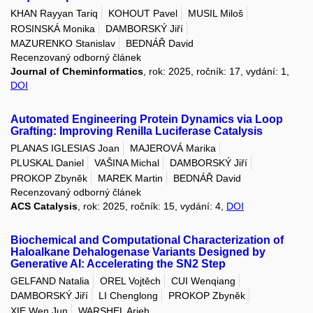
KHAN Rayyan Tariq
KOHOUT Pavel
MUSIL Miloš
ROSINSKÁ Monika
DAMBORSKÝ Jiří
MAZURENKO Stanislav
BEDNÁŘ David
Recenzovaný odborný článek
Journal of Cheminformatics
, rok: 2025, ročník: 17, vydání: 1,
DOI
Automated Engineering Protein Dynamics via Loop
Grafting: Improving Renilla Luciferase Catalysis
PLANAS IGLESIAS Joan
MAJEROVÁ Marika
PLUSKAL Daniel
VAŠINA Michal
DAMBORSKÝ Jiří
PROKOP Zbyněk
MAREK Martin
BEDNÁŘ David
Recenzovaný odborný článek
ACS Catalysis
, rok: 2025, ročník: 15, vydání: 4,
DOI
Biochemical and Computational Characterization of
Haloalkane Dehalogenase Variants Designed by
Generative AI: Accelerating the SN2 Step
GELFAND Natalia
OREL Vojtěch
CUI Wenqiang
DAMBORSKÝ Jiří
LI Chenglong
PROKOP Zbyněk
XIE Wen Jun
WARSHEL Arieh