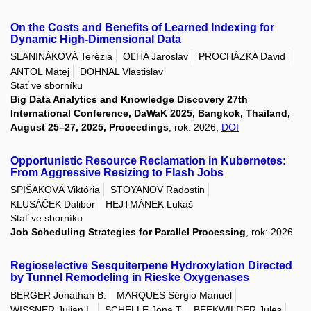
On the Costs and Benefits of Learned Indexing for
Dynamic High-Dimensional Data
SLANINÁKOVÁ Terézia
OĽHA Jaroslav
PROCHÁZKA David
ANTOL Matej
DOHNAL Vlastislav
Stať ve sborníku
Big Data Analytics and Knowledge Discovery 27th
International Conference, DaWaK 2025, Bangkok, Thailand,
August 25–27, 2025, Proceedings
, rok: 2026,
DOI
Opportunistic Resource Reclamation in Kubernetes:
From Aggressive Resizing to Flash Jobs
SPIŠAKOVÁ Viktória
STOYANOV Radostin
KLUSÁČEK Dalibor
HEJTMÁNEK Lukáš
Stať ve sborníku
Job Scheduling Strategies for Parallel Processing
, rok: 2026
Regioselective Sesquiterpene Hydroxylation Directed
by Tunnel Remodeling in Rieske Oxygenases
BERGER Jonathan B.
MARQUES Sérgio Manuel
WISSNER Julian L.
SCHELLE Jona T.
BEEKWILDER Jules