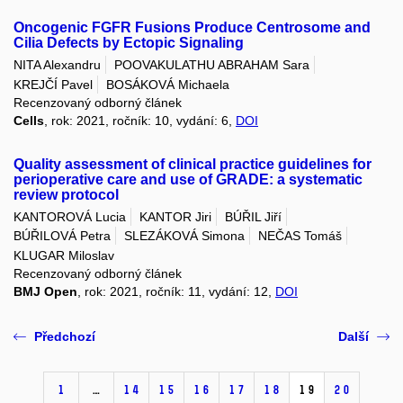
Oncogenic FGFR Fusions Produce Centrosome and
Cilia Defects by Ectopic Signaling
NITA Alexandru
POOVAKULATHU ABRAHAM Sara
KREJČÍ Pavel
BOSÁKOVÁ Michaela
Recenzovaný odborný článek
Cells
, rok: 2021, ročník: 10, vydání: 6,
DOI
Quality assessment of clinical practice guidelines for
perioperative care and use of GRADE: a systematic
review protocol
KANTOROVÁ Lucia
KANTOR Jiri
BÚŘIL Jiří
BÚŘILOVÁ Petra
SLEZÁKOVÁ Simona
NEČAS Tomáš
KLUGAR Miloslav
Recenzovaný odborný článek
BMJ Open
, rok: 2021, ročník: 11, vydání: 12,
DOI
Předchozí
Další
1
…
14
15
16
17
18
19
20