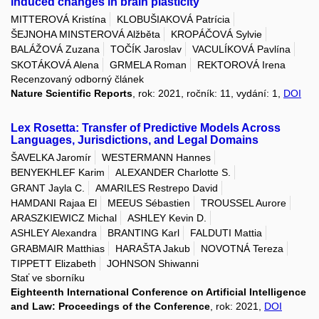
induced changes in brain plasticity
MITTEROVÁ Kristína
KLOBUŠIAKOVÁ Patrícia
ŠEJNOHA MINSTEROVÁ Alžběta
KROPÁČOVÁ Sylvie
BALÁŽOVÁ Zuzana
TOČÍK Jaroslav
VACULÍKOVÁ Pavlína
SKOTÁKOVÁ Alena
GRMELA Roman
REKTOROVÁ Irena
Recenzovaný odborný článek
Nature Scientific Reports
, rok: 2021, ročník: 11, vydání: 1,
DOI
Lex Rosetta: Transfer of Predictive Models Across
Languages, Jurisdictions, and Legal Domains
ŠAVELKA Jaromír
WESTERMANN Hannes
BENYEKHLEF Karim
ALEXANDER Charlotte S.
GRANT Jayla C.
AMARILES Restrepo David
HAMDANI Rajaa El
MEEUS Sébastien
TROUSSEL Aurore
ARASZKIEWICZ Michal
ASHLEY Kevin D.
ASHLEY Alexandra
BRANTING Karl
FALDUTI Mattia
GRABMAIR Matthias
HARAŠTA Jakub
NOVOTNÁ Tereza
TIPPETT Elizabeth
JOHNSON Shiwanni
Stať ve sborníku
Eighteenth International Conference on Artificial Intelligence
and Law: Proceedings of the Conference
, rok: 2021,
DOI