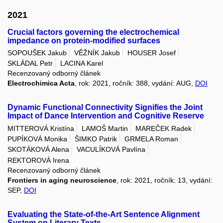
2021
Crucial factors governing the electrochemical
impedance on protein-modified surfaces
SOPOUŠEK Jakub
VĚŽNÍK Jakub
HOUSER Josef
SKLÁDAL Petr
LACINA Karel
Recenzovaný odborný článek
Electrochimica Acta
, rok: 2021, ročník: 388, vydání: AUG,
DOI
Dynamic Functional Connectivity Signifies the Joint
Impact of Dance Intervention and Cognitive Reserve
MITTEROVÁ Kristína
LAMOŠ Martin
MAREČEK Radek
PUPÍKOVÁ Monika
ŠIMKO Patrik
GRMELA Roman
SKOTÁKOVÁ Alena
VACULÍKOVÁ Pavlína
REKTOROVÁ Irena
Recenzovaný odborný článek
Frontiers in aging neuroscience
, rok: 2021, ročník: 13, vydání:
SEP,
DOI
Evaluating the State-of-the-Art Sentence Alignment
System on Literary Texts