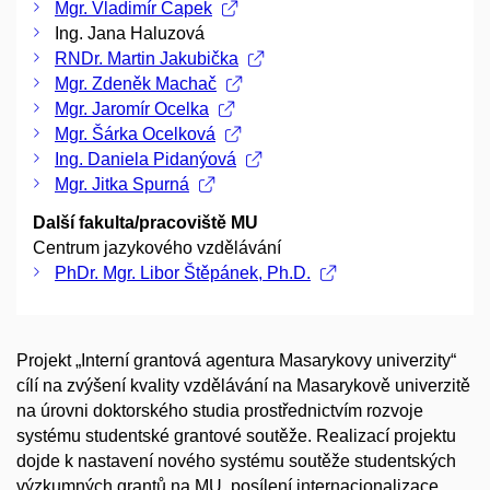
Mgr. Vladimír Čapek
Ing. Jana Haluzová
RNDr. Martin Jakubička
Mgr. Zdeněk Machač
Mgr. Jaromír Ocelka
Mgr. Šárka Ocelková
Ing. Daniela Pidanýová
Mgr. Jitka Spurná
Další fakulta/pracoviště MU
Centrum jazykového vzdělávání
PhDr. Mgr. Libor Štěpánek, Ph.D.
Projekt „Interní grantová agentura Masarykovy univerzity“
cílí na zvýšení kvality vzdělávání na Masarykově univerzitě
na úrovni doktorského studia prostřednictvím rozvoje
systému studentské grantové soutěže. Realizací projektu
dojde k nastavení nového systému soutěže studentských
výzkumných grantů na MU, posílení internacionalizace